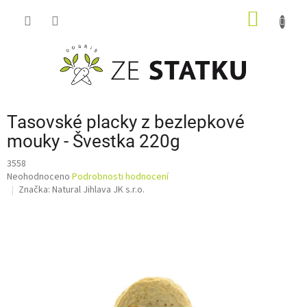
Přejít
NÁKUP
na
obsah
KOŠÍK
Tasovské placky z bezlepkové
mouky - Švestka 220g
3558
Průměrné
Neohodnoceno
Podrobnosti hodnocení
hodnocení
Značka:
Natural Jihlava JK s.r.o.
produktu
je
0,0
z
5
hvězdiček.