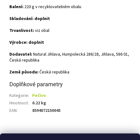
Balení:
220 g v recyklovatelném obalu
Skladování: doplnit
Trvanlivost:
viz obal
Výrobce:
doplnit
Dodavatel:
Natural Jihlava, Humpolecká 286/28, Jihlava, 586 01,
Česká republika
Země původu:
Česká republika
Doplňkové parametry
Kategorie
:
Pečivo
Hmotnost
:
0.22 kg
EAN
:
8594072150043
Z
á
Shoptet.cz
Ze statku Dobříš
Certifikát BIO