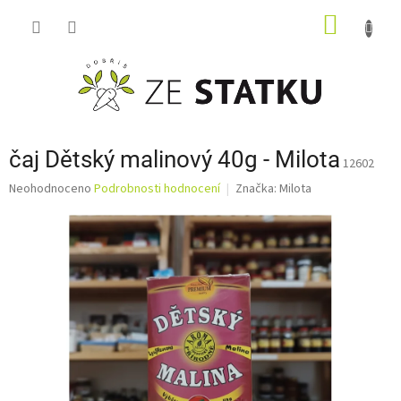
Přejít
NÁKUP
na
obsah
KOŠÍK
čaj Dětský malinový 40g - Milota
12602
Průměrné
Neohodnoceno
Podrobnosti hodnocení
Značka:
Milota
hodnocení
produktu
je
0,0
z
5
hvězdiček.