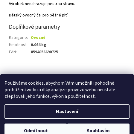
Výrobek nenahrazuje pestrou stravu.
Dětský ovocný čaj pro běžné pití.
Doplňkové parametry
Kategorie
:
Ovocné
Hmotnost
:
0.064 kg
EAN
:
8594056690725
Z
á
Shoptet.cz
Ze statku Dobříš
Certifikát BIO
p
Používáme cookies, abychom Vám umožnili pohodlné
a
prohlížení webu a díky analýze provozu webu neustále
t
zlepšovali jeho funkce, výkon a použitelnost.
í
Vytvořil Shoptet
Nastavení
Copyright 2026
E-shop Ze statku Dobříš
. Všechna práva
Odmítnout
Souhlasím
vyhrazena.
Upravit nastavení cookies