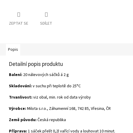
ZEPTAT SE
SDÍLET
Popis
Detailní popis produktu
Balení:
20 nálevových sáčků á 2 g
Skladování:
v suchu při teplotě do 25°C
Trvanlivost:
viz obal, min. rok od data výroby
Výrobce:
Milota s.r.o., Záhumenní 168, 742 85, Vřesina, ČR
Země původu:
Česká republika
Příprava:
1 sáček přelít 0,2l vařící vody a louhovat 10 minut.