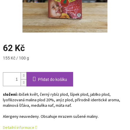
62 Kč
Měrná
155 Kč / 100 g
cena:
Přidat do košíku
složení:
ibišek květ, černý rybíz plod, šípek plod, jablko plod,
lyofilizovaná malina plod 20%, anýz plod, přírodně identické aroma,
malinová šťáva, meduňka nať, máta nať.
Alergeny neuvedeny. Obsahuje mrazem sušené maliny.
Detailní informace