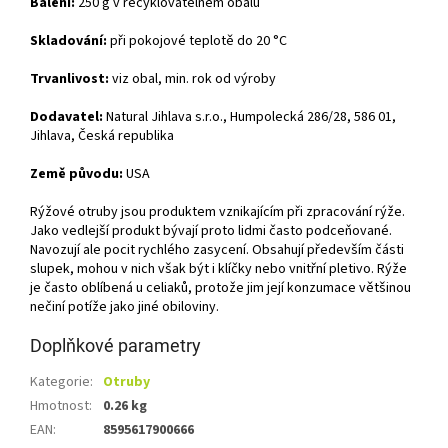
Balení:
250 g v recyklovatelném obalu
Skladování:
při pokojové teplotě do 20 °C
Trvanlivost:
viz obal, min. rok od výroby
Dodavatel:
Natural Jihlava s.r.o., Humpolecká 286/28, 586 01,
Jihlava, Česká republika
Země původu:
USA
Rýžové otruby jsou produktem vznikajícím při zpracování rýže.
Jako vedlejší produkt bývají proto lidmi často podceňované.
Navozují ale pocit rychlého zasycení. Obsahují především části
slupek, mohou v nich však být i klíčky nebo vnitřní pletivo. Rýže
je často oblíbená u celiaků, protože jim její konzumace většinou
nečiní potíže jako jiné obiloviny.
Doplňkové parametry
Kategorie
:
Otruby
Hmotnost
:
0.26 kg
EAN
:
8595617900666