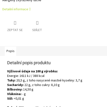
Alergeny zvýrazněny tučně
Detailní informace
ZEPTAT SE
SDÍLET
Popis
Detailní popis produktu
Výživové údaje na 100 g výrobku:
Energie: 1611 kJ / 388 kcal
Tuky:
20,5 g, z toho nasycené mastné kyseliny: 3,7 g
Sacharidy:
22 g, z toho cukry: 8,10 g
Bílkoviny:
14,50 g
Vláknina:
- g
Sůl:
<0,01 g