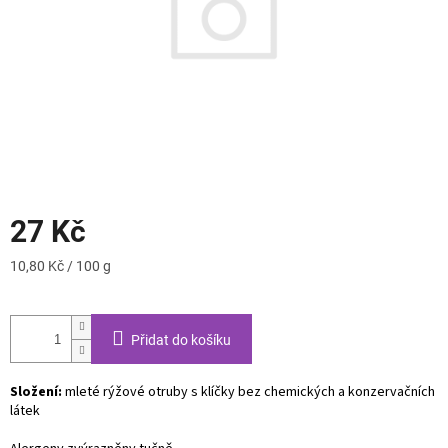
27 Kč
Měrná
10,80 Kč / 100 g
cena:
Přidat do košíku
Složení:
m
leté rýžové otruby s klíčky bez chemických a konzervačních
látek