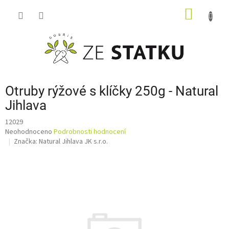
Přejít
NÁKUP
na
obsah
KOŠÍK
Otruby rýžové s klíčky 250g - Natural
Jihlava
12029
Průměrné
Neohodnoceno
Podrobnosti hodnocení
hodnocení
Značka:
Natural Jihlava JK s.r.o.
produktu
je
0,0
z
5
hvězdiček.