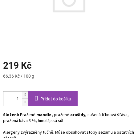
219 Kč
Měrná
66,36 Kč / 100 g
cena:
Přidat do košíku
Složení:
Pražené
mandle,
pražené
arašídy,
sušená třtinová šťáva,
pražená káva 3 %, himalájská sůl
Alergeny zvýrazněny tučně.
Může obsahovat stopy sezamu a ostatních