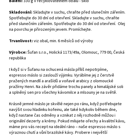
Balení:
330 g v recyklovatelném obalu - sklo
Skladování:
Skladujte v suchu, chraňte před slunečním zářením.
Spotřebujte do 30 dní od otevření. Skladujte v suchu, chraňte
před slunečním zářením. Spotřebujte do 30 dní od otevření. Olej
na povrchu je přirozeným jevem. Promíchejte.
Trvanlivost:
viz obal, min. 6 měsíců od výroby
Výrobce:
Šufan s.r.o., Holická 1173/49a, Olomouc, 779 00, Česká
republika
I když si v Šufanu na ochucená másla příliš nepotrpíme,
espresso máslo si zaslouží výjimku. Vyrábíme jej z čerstvě
pražených mandlí a arašídů a voňavé arabicy z olomoucké
pražírny Henri. Na závěr přidáme trochu panely a himalájské soli
a splněný sen pro všechny kávomilce a mlsouny je na světě.
Krásně jemné máslo je skvělé nejen po ránu, když potřebujete
navýšit svou hladinku kofeinu, ale také kdykoliv během dne,
když nastane čas odměny a vznikat z něj rozhodně můžou i
originální dezerty a krémy.
Pokud milujete ořechy a kvalitní kávu,
máme pro vás recept na ideální ráno – naše espresso máslo s
výraznou chutí a vůní brazilské kávy. Probere i největší