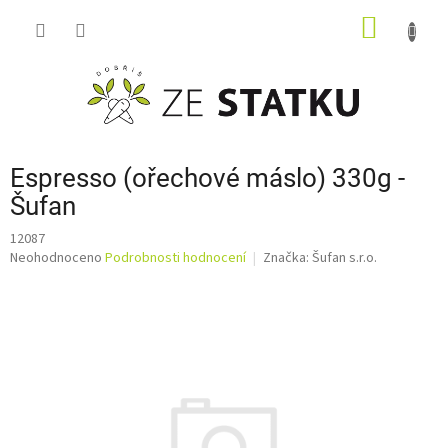
Přejít
NÁKUP
na
obsah
KOŠÍK
Espresso (ořechové máslo) 330g -
Šufan
12087
Průměrné
Neohodnoceno
Podrobnosti hodnocení
Značka:
Šufan s.r.o.
hodnocení
produktu
je
0,0
z
5
hvězdiček.