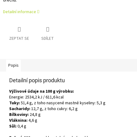
ořechů.
Detailní informace
ZEPTAT SE
SDÍLET
Popis
Detailní popis produktu
Výživové údaje na 100 g výrobku:
Energie: 2534,2 kJ / 611,6 kcal
Tuky:
51,4 g, z toho nasycené mastné kyseliny: 5,3 g
Sacharidy:
12,7 g, z toho cukry: 6,2 g
Bílkoviny:
24,8 g
Vláknina:
4,6 g
Sůl:
0,4 g