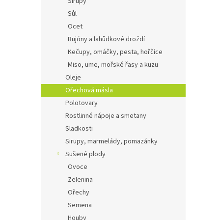
Sirupy
Sůl
Ocet
Bujóny a lahůdkové droždí
Kečupy, omáčky, pesta, hořčice
Miso, ume, mořské řasy a kuzu
Oleje
Ořechová másla
Polotovary
Rostlinné nápoje a smetany
Sladkosti
Sirupy, marmelády, pomazánky
Sušené plody
Ovoce
Zelenina
Ořechy
Semena
Houby