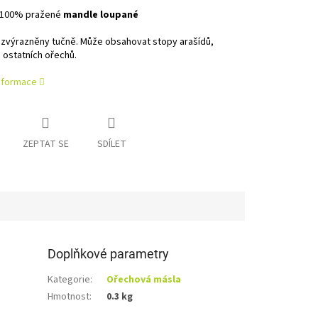
100% pražené
mandle loupané
 zvýrazněny tučně.
Může obsahovat stopy arašídů,
 ostatních ořechů.
informace
ZEPTAT SE
SDÍLET
Doplňkové parametry
Kategorie
:
Ořechová másla
Hmotnost
:
0.3 kg