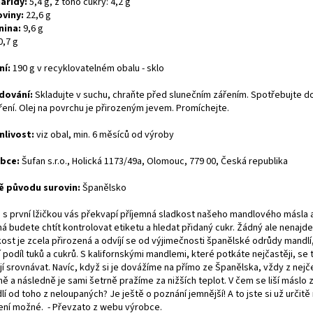
aridy:
5,4 g, z toho cukry: 4,2 g
oviny:
22,6 g
nina:
9,6 g
0,7 g
ní:
190 g v recyklovatelném obalu - sklo
dování:
Skladujte v suchu, chraňte před slunečním zářením. Spotřebujte do
ření. Olej na povrchu je přirozeným jevem. Promíchejte.
nlivost:
viz obal, min. 6 měsíců od výroby
obce:
Šufan s.r.o., Holická 1173/49a, Olomouc, 779 00, Česká republika
 původu surovin:
Španělsko
 s první lžičkou vás překvapí příjemná sladkost našeho mandlového másla 
á budete chtít kontrolovat etiketu a hledat přidaný cukr. Žádný ale nenajde
ost je zcela přirozená a odvíjí se od výjimečnosti španělské odrůdy mandlí,
 podíl tuků a cukrů. S kalifornskými mandlemi, které potkáte nejčastěji, se
í srovnávat. Navíc, když si je dovážíme na přímo ze Španělska, vždy z nejč
ně a následně je sami šetrně pražíme za nižších teplot. V čem se liší máslo
í od toho z neloupaných? Je ještě o poznání jemnější! A to jste si už určitě 
není možné. -
Převzato z webu výrobce.