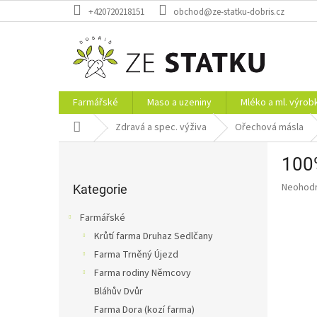
Přejít
+420720218151
obchod@ze-statku-dobris.cz
na
obsah
Farmářské
Maso a uzeniny
Mléko a ml. výrob
Domů
Zdravá a spec. výživa
Ořechová másla
P
100
o
Přeskočit
s
Průměr
Neohod
kategorie
Kategorie
t
hodnoce
r
produkt
Farmářské
a
je
Krůtí farma Druhaz Sedlčany
0,0
n
z
Farma Trněný Újezd
n
5
í
Farma rodiny Němcovy
hvězdič
p
Bláhův Dvůr
a
Farma Dora (kozí farma)