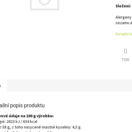
Složení:
Alergeny
sezamu a
Detailní 
TISK
s
ailní popis produktu
vové údaje na 100 g výrobku:
ie: 2623 kJ / 634 kcal
:
58 g, z toho nasycené mastné kyseliny: 4,5 g