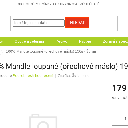
OBCHODNÍ PODMÍNKY A OCHRANA OSOBNÍCH ÚDAJŮ
HLEDAT
ky
Ovoce a zelenina
Pečivo
Nápoje
Zdravá a spec.
100% Mandle loupané (ořechové máslo) 190g - Šufan
% Mandle loupané (ořechové máslo) 19
né
noceno
Podrobnosti hodnocení
Značka:
Šufan s.r.o.
ní
179
u
Měrná
94,21 Kč
cena:
ek.