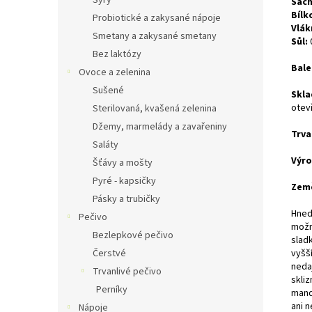
Sýry
Sach
Bílk
Probiotické a zakysané nápoje
Vlák
Smetany a zakysané smetany
Sůl:
Bez laktózy
Bale
Ovoce a zelenina
Sušené
Skla
otev
Sterilovaná, kvašená zelenina
Džemy, marmelády a zavařeniny
Trva
Saláty
Výr
Šťávy a mošty
Pyré - kapsičky
Země
Pásky a trubičky
Hned
Pečivo
možn
Bezlepkové pečivo
sladk
Čerstvé
vyšší
nedaj
Trvanlivé pečivo
skliz
Perníky
mandl
ani 
Nápoje