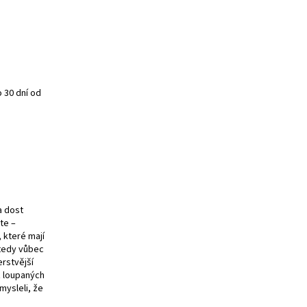
 30 dní od
a dost
te –
 které mají
 tedy vůbec
erstvější
 z loupaných
mysleli, že