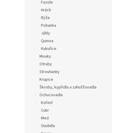
Fazole
Hrách
Rýže
Pohanka
Jáhly
Quinoa
Kukuřice
Mouky
Otruby
Strouhanky
Krupice
Škroby, kypřidla a zahušťovadla
Ochucovadla
Koření
Cukr
Med
Sladidla