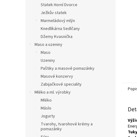
n
Statek Horní Dvorce
e
Ježkův statek
l
Marmeládový mlýn
Knedlíkárna Sedlčany
Džemy Kvasnička
Maso a uzeniny
Maso
Uzeniny
Paštiky a masové pomazánky
Masové konzervy
Zabijačkové speciality
Popi
Mléko a ml. výrobky
Mléko
Máslo
Det
Jogurty
Výži
Tvarohy, tvarohové krémy a
Energ
pomazánky
Tuky