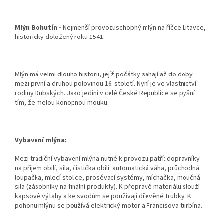
Mlýn Bohutín
-
Nejmenší provozuschopný mlýn na říčce Litavce,
historicky doložený roku 1541.
Mlýn má velmi dlouho historii, jejíž počátky sahají až do doby
mezi první a druhou polovinou 16. století. Nyní je ve vlastnictví
rodiny Dubských.
Jako jediní v celé České Republice se pyšní
tím, že melou konopnou mouku.
Vybavení mlýna:
Mezi tradiční vybavení mlýna nutné k provozu patří: dopravníky
na příjem obilí, sila, čistička obilí, automatická váha, průchodná
loupačka, mlecí stolice, prosévací systémy, míchačka, moučná
sila (zásobníky na finální produkty). K přepravě materiálu slouží
kapsové výtahy a ke svodům se používají dřevěné trubky. K
pohonu mlýnu se používá elektrický motor a Francisova turbína.