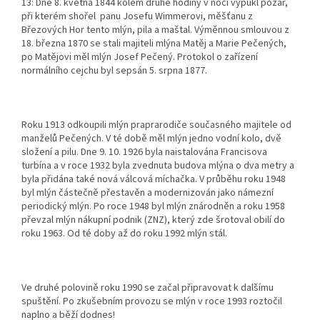
13:
Dne 8. května 1844 kolem druhé hodiny v noci vypukl požár,
při kterém shořel panu Josefu Wimmerovi, měšťanu z
Březových Hor tento mlýn, pila a maštal
. Výměnnou smlouvou z
18. března 1870 se stali majiteli mlýna Matěj a Marie Pečených,
po Matějovi měl mlýn Josef Pečený. Protokol o zařízení
normálního cejchu byl sepsán 5. srpna 1877.
Roku 1913 odkoupili mlýn praprarodiče současného majitele od
manželů Pečených. V té době měl mlýn jedno vodní kolo, dvě
složení a pilu. Dne 9. 10. 1926 byla naistalována Francisova
turbína a v roce 1932 byla zvednuta budova mlýna o dva metry a
byla přidána také nová válcová míchačka. V průběhu roku 1948
byl mlýn částečně přestavěn a modernizován jako námezní
periodický mlýn. Po roce 1948 byl mlýn znárodněn a roku 1958
převzal mlýn nákupní podnik (ZNZ), který zde šrotoval obilí do
roku 1963. Od té doby až do roku 1992 mlýn stál.
Ve druhé polovině roku 1990 se začal připravovat k dalšímu
spuštění. Po zkušebním provozu se mlýn v roce 1993 roztočil
naplno a běží dodnes!