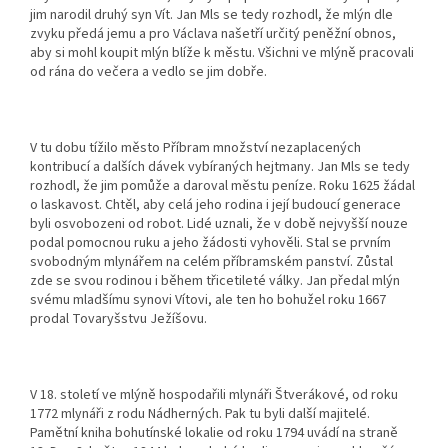
jim narodil druhý syn Vít. Jan Mls se tedy rozhodl, že mlýn dle
zvyku předá jemu a pro Václava našetří určitý peněžní obnos,
aby si mohl koupit mlýn blíže k městu. Všichni ve mlýně pracovali
od rána do večera a vedlo se jim dobře.
V tu dobu tížilo město Příbram množství nezaplacených
kontribucí a dalších dávek vybíraných hejtmany. Jan Mls se tedy
rozhodl, že jim pomůže a daroval městu peníze. Roku 1625 žádal
o laskavost. Chtěl, aby celá jeho rodina i její budoucí generace
byli osvobozeni od robot. Lidé uznali, že v době nejvyšší nouze
podal pomocnou ruku a jeho žádosti vyhověli. Stal se prvním
svobodným mlynářem na celém příbramském panství. Zůstal
zde se svou rodinou i během třicetileté války. Jan předal mlýn
svému mladšímu synovi Vítovi, ale ten ho bohužel roku 1667
prodal Tovaryšstvu Ježíšovu.
V 18. století ve mlýně hospodařili mlynáři Štverákové, od roku
1772 mlynáři z rodu Nádherných. Pak tu byli další majitelé.
Pamětní kniha bohutínské lokalie od roku 1794 uvádí na straně