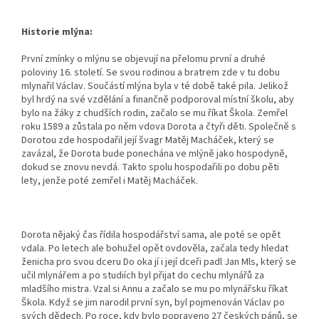
Historie mlýna:
První zmínky o mlýnu se objevují na přelomu první a druhé
poloviny 16. století. Se svou rodinou a bratrem zde v tu dobu
mlynařil Václav. Součástí mlýna byla v té době také pila. Jelikož
byl hrdý na své vzdělání a finančně podporoval místní školu, aby
bylo na žáky z chudších rodin, začalo se mu říkat Škola. Zemřel
roku 1589 a zůstala po něm vdova Dorota a čtyři děti. Společně s
Dorotou zde hospodařil její švagr Matěj Macháček, který se
zavázal, že Dorota bude ponechána ve mlýně jako hospodyně,
dokud se znovu nevdá. Takto spolu hospodařili po dobu pěti
lety, jenže poté zemřel i Matěj Macháček.
Dorota nějaký čas řídila hospodářství sama, ale poté se opět
vdala. Po letech ale bohužel opět ovdověla, začala tedy hledat
ženicha pro svou dceru Do oka jí i její dceři padl Jan Mls, který se
učil mlynářem a po studiích byl přijat do cechu mlynářů za
mladšího mistra. Vzal si Annu a začalo se mu po mlynářsku říkat
Škola. Když se jim narodil první syn, byl pojmenován Václav po
svých dědech. Po roce, kdy bylo popraveno 27 českých pánů, se