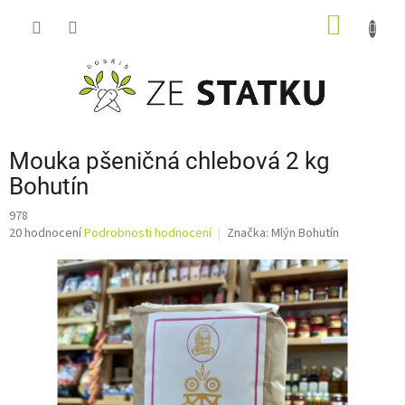
Přejít
NÁKUP
na
obsah
KOŠÍK
Mouka pšeničná chlebová 2 kg
Bohutín
978
Průměrné
20 hodnocení
Podrobnosti hodnocení
Značka:
Mlýn Bohutín
hodnocení
produktu
je
3,5
z
5
hvězdiček.