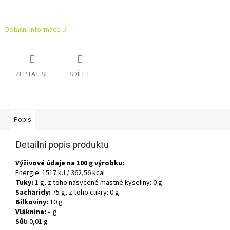
Detailní informace
ZEPTAT SE
SDÍLET
Popis
Detailní popis produktu
Výživové údaje na 100 g výrobku:
Energie: 1517 kJ / 362,56 kcal
Tuky:
1 g, z toho nasycené mastné kyseliny: 0 g
Sacharidy:
75 g, z toho cukry: 0 g
Bílkoviny:
10 g
Vláknina:
- g
Sůl:
0,01 g