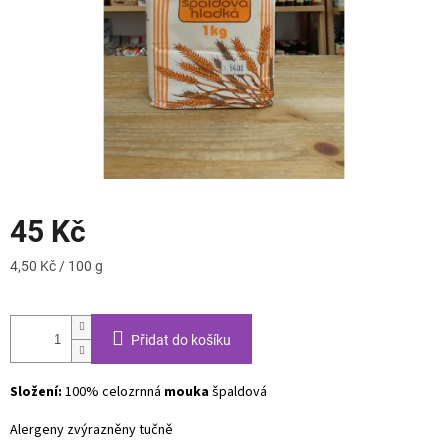
45 Kč
Měrná
4,50 Kč / 100 g
cena:
Přidat do košíku
Složení:
100% celozrnná
mouka
špaldová
Alergeny zvýrazněny tučně