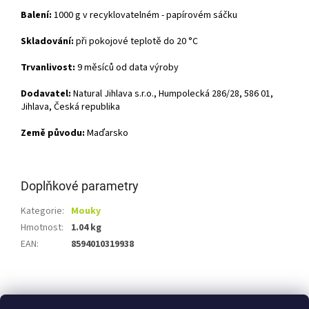
Balení:
1000 g v recyklovatelném - papírovém sáčku
Skladování:
při pokojové teplotě do 20 °C
Trvanlivost:
9 měsíců od data výroby
Dodavatel:
Natural Jihlava s.r.o., Humpolecká 286/28, 586 01,
Jihlava, Česká republika
Země původu:
Maďarsko
Doplňkové parametry
Kategorie
:
Mouky
Hmotnost
:
1.04 kg
EAN
:
8594010319938
Z
á
Shoptet.cz
Ze statku Dobříš
Certifikát BIO