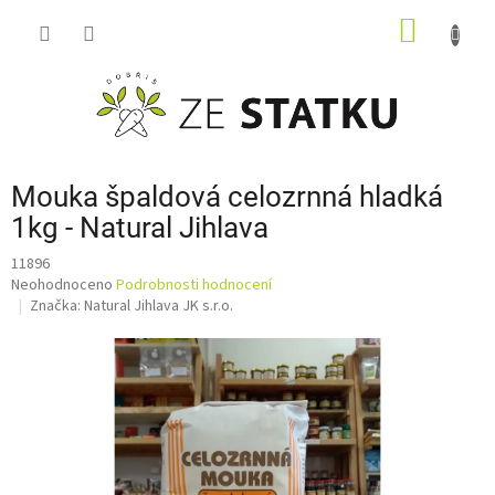
Přejít
NÁKUP
na
obsah
KOŠÍK
Mouka špaldová celozrnná hladká
1kg - Natural Jihlava
11896
Průměrné
Neohodnoceno
Podrobnosti hodnocení
hodnocení
Značka:
Natural Jihlava JK s.r.o.
produktu
je
0,0
z
5
hvězdiček.