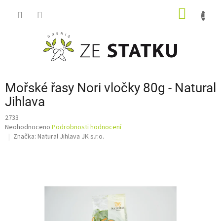
Přejít
NÁKUP
na
obsah
KOŠÍK
Mořské řasy Nori vločky 80g - Natural
Jihlava
2733
Průměrné
Neohodnoceno
Podrobnosti hodnocení
hodnocení
Značka:
Natural Jihlava JK s.r.o.
produktu
je
0,0
z
5
hvězdiček.