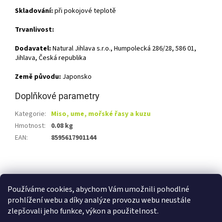
Skladování:
při pokojové teplotě
Trvanlivost:
Dodavatel:
Natural Jihlava s.r.o., Humpolecká 286/28, 586 01,
Jihlava, Česká republika
Země původu:
Japonsko
Doplňkové parametry
Kategorie
:
Miso, ume, mořské řasy a kuzu
Hmotnost
:
0.08 kg
EAN
:
8595617901144
Z
á
Shoptet.cz
Ze statku Dobříš
Certifikát BIO
p
Používáme cookies, abychom Vám umožnili pohodlné
a
prohlížení webu a díky analýze provozu webu neustále
t
zlepšovali jeho funkce, výkon a použitelnost.
í