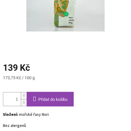
139 Kč
Měrná
173,75 Kč / 100 g
cena:
Přidat do košíku
Složení:
mořské řasy Nori
Bez alergenů