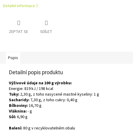
Detailní informace
ZEPTAT SE
SDÍLET
Popis
Detailní popis produktu
Výživové údaje na 100 g výrobku:
Energie: 819 kJ / 198 kcal
Tuky:
2,30 g, z toho nasycené mastné kyseliny: 1 g
Sacharidy:
7,30 g, z toho cukry: 0,40 g
Bílkoviny:
16,70 g
Vláknina:
- g
Sůl:
6,90 g
Balení:
80 g v recyklovatelném obalu