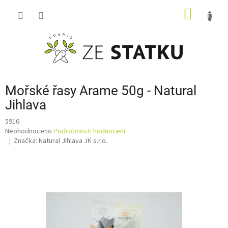
Přejít
NÁKUP
na
obsah
KOŠÍK
Mořské řasy Arame 50g - Natural
Jihlava
5916
Průměrné
Neohodnoceno
Podrobnosti hodnocení
hodnocení
Značka:
Natural Jihlava JK s.r.o.
produktu
je
0,0
z
5
hvězdiček.