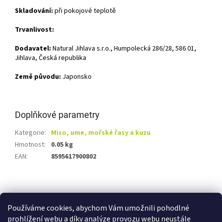
Skladování:
při pokojové teplotě
Trvanlivost:
Dodavatel:
Natural Jihlava s.r.o., Humpolecká 286/28, 586 01,
Jihlava, Česká republika
Země původu:
Japonsko
Doplňkové parametry
Kategorie
:
Miso, ume, mořské řasy a kuzu
Hmotnost
:
0.05 kg
EAN
:
8595617900802
Z
á
Shoptet.cz
Ze statku Dobříš
Certifikát BIO
p
Používáme cookies, abychom Vám umožnili pohodlné
a
prohlížení webu a díky analýze provozu webu neustále