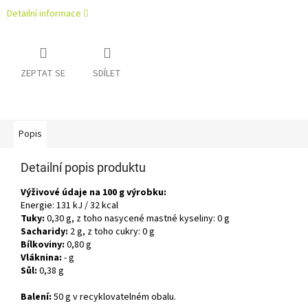
Detailní informace
ZEPTAT SE
SDÍLET
Popis
Detailní popis produktu
Výživové údaje na 100 g výrobku:
Energie: 131 kJ / 32 kcal
Tuky:
0,30 g, z toho nasycené mastné kyseliny: 0 g
Sacharidy:
2 g, z toho cukry: 0 g
Bílkoviny:
0,80 g
Vláknina:
- g
Sůl:
0,38 g
Balení:
50 g v recyklovatelném obalu.