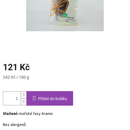
121 Kč
Měrná
242 Kč / 100 g
cena:
Přidat do košíku
Složení:
mořské řasy Arame
Bez alergenů