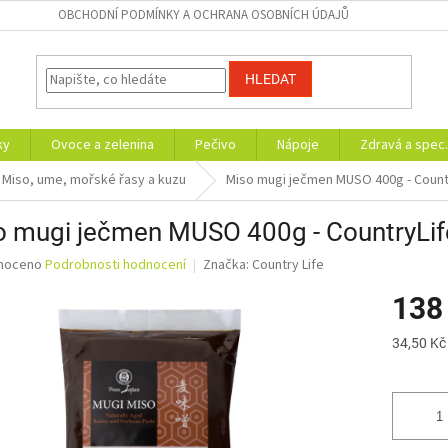
OBCHODNÍ PODMÍNKY A OCHRANA OSOBNÍCH ÚDAJŮ
HLEDAT
ky
Ovoce a zelenina
Pečivo
Nápoje
Zdravá a spec.
Miso, ume, mořské řasy a kuzu
Miso mugi ječmen MUSO 400g - Count
o mugi ječmen MUSO 400g - CountryLif
né
noceno
Podrobnosti hodnocení
Značka:
Country Life
ní
138
u
Měrná
34,50 Kč
cena:
ek.