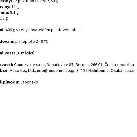
aridy:
12 g, z toho cukry: 7,60 g
oviny:
12 g
nina:
8,1 g
9,8 g
ní:
400 g v recyklovatelném plastovém obalu
dování:
při teplotě 2 - 8 °C
nlivost:
16 měsíců
vatel:
CountryLife s.r.o., Nenačovice 87, Beroun, 266 01, Česká republika
bce:
Muso Co., Ltd., info@muso-intl.co.jp, 3-7-22 Nishitenma, Osaka, Japan
ě původu:
Japonsko