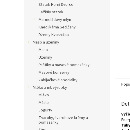
n
Statek Horní Dvorce
e
Ježkův statek
l
Marmeládový mlýn
Knedlíkárna Sedlčany
Džemy Kvasnička
Maso a uzeniny
Maso
Uzeniny
Paštiky a masové pomazánky
Masové konzervy
Zabijačkové speciality
Popi
Mléko a ml. výrobky
Mléko
Máslo
Det
Jogurty
Výži
Tvarohy, tvarohové krémy a
Energ
pomazánky
Tuky