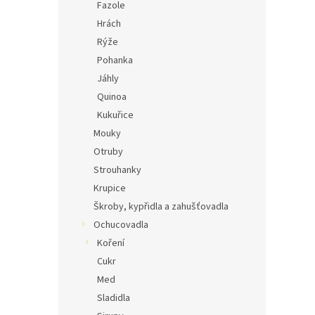
Fazole
Hrách
Rýže
Pohanka
Jáhly
Quinoa
Kukuřice
Mouky
Otruby
Strouhanky
Krupice
Škroby, kypřidla a zahušťovadla
Ochucovadla
Koření
Cukr
Med
Sladidla