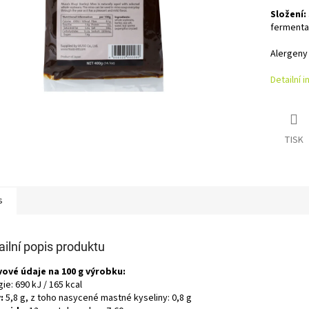
Složení:
fermentač
Alergeny 
Detailní 
TISK
s
ailní popis produktu
vové údaje na 100 g výrobku:
ie: 690 kJ / 165 kcal
:
5,8 g, z toho nasycené mastné kyseliny: 0,8 g