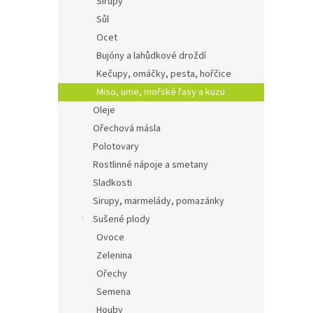
Sirupy
Sůl
Ocet
Bujóny a lahůdkové droždí
Kečupy, omáčky, pesta, hořčice
Miso, ume, mořské řasy a kuzu
Oleje
Ořechová másla
Polotovary
Rostlinné nápoje a smetany
Sladkosti
Sirupy, marmelády, pomazánky
Sušené plody
Ovoce
Zelenina
Ořechy
Semena
Houby