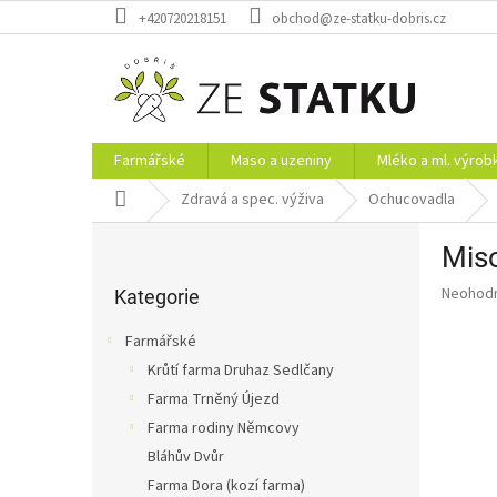
Přejít
+420720218151
obchod@ze-statku-dobris.cz
na
obsah
Farmářské
Maso a uzeniny
Mléko a ml. výrob
Domů
Zdravá a spec. výživa
Ochucovadla
P
Mis
o
Přeskočit
s
Průměr
Neohod
kategorie
Kategorie
t
hodnoce
r
produkt
Farmářské
a
je
Krůtí farma Druhaz Sedlčany
0,0
n
z
Farma Trněný Újezd
n
5
í
Farma rodiny Němcovy
hvězdič
p
Bláhův Dvůr
a
Farma Dora (kozí farma)