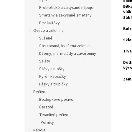
Sýry
Sach
Bílk
Probiotické a zakysané nápoje
Vlák
Smetany a zakysané smetany
Sůl:
Bez laktózy
Bale
Ovoce a zelenina
Sušené
Skla
Sterilovaná, kvašená zelenina
Trva
Džemy, marmelády a zavařeniny
Saláty
Doda
Výro
Šťávy a mošty
Pyré - kapsičky
Zem
Pásky a trubičky
Pečivo
Bezlepkové pečivo
Čerstvé
Trvanlivé pečivo
Perníky
Nápoje