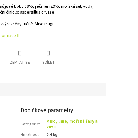
sójové
boby 58%,
ječmen
29%, mořská sůl, voda,
ní činidlo: aspergillus oryzae
zvýrazněny tučně. Miso mugi.
informace
ZEPTAT SE
SDÍLET
Doplňkové parametry
Miso, ume, mořské řasy a
Kategorie
:
kuzu
Hmotnost
:
0.4 kg