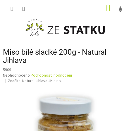
Přejít
NÁKUP
na
obsah
KOŠÍK
Miso bílé sladké 200g - Natural
Jihlava
5909
Průměrné
Neohodnoceno
Podrobnosti hodnocení
hodnocení
Značka:
Natural Jihlava JK s.r.o.
produktu
je
0,0
z
5
hvězdiček.