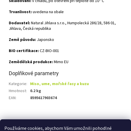
Skladování:
v chladu, po otevření při teplotě do 10° C
Trvanlivost:
uvedena na obale
Dodavatel:
Natural Jihlava s.r.o., Humpolecká 286/28, 586 01,
Jihlava, Česká republika
Země původu:
Japonsko
BIO certifikace:
CZ-BIO-001
Zemědělská produkce:
Mimo EU
Doplňkové parametry
Kategorie
:
Miso, ume, mořské řasy a kuzu
Hmotnost
:
0.2 kg
EAN
:
8595617903674
Z
á
Shoptet.cz
Ze statku Dobříš
Certifikát BIO
p
Používáme cookies, abychom Vám umožnili pohodlné