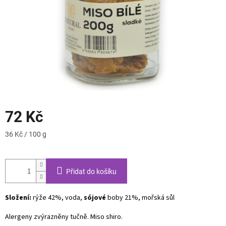
72 Kč
Měrná
36 Kč / 100 g
cena:
Přidat do košíku
Složení:
rýže 42%, voda,
sójové
boby 21%, mořská sůl
Alergeny zvýrazněny tučně. Miso shiro.