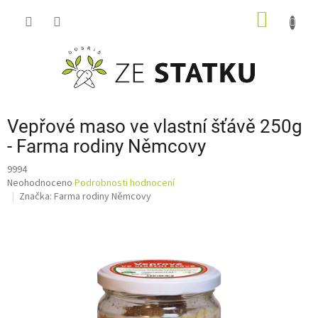
Přejít
NÁKUP
na
obsah
KOŠÍK
Vepřové maso ve vlastní šťávě 250g
- Farma rodiny Němcovy
9994
Průměrné
Neohodnoceno
Podrobnosti hodnocení
hodnocení
Značka:
Farma rodiny Němcovy
produktu
je
0,0
z
5
hvězdiček.