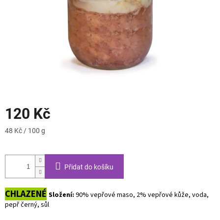
120 Kč
Měrná
48 Kč / 100 g
cena:
Přidat do košíku
CHLAZENÉ
Složení:
90% vepřové maso, 2% vepřové kůže, voda,
pepř černý, sůl