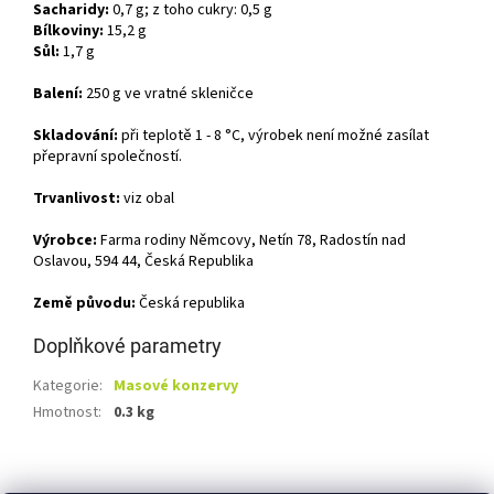
Sacharidy:
0,7 g; z toho cukry: 0,5 g
Bílkoviny:
15,2 g
Sůl:
1,7 g
Balení:
250 g ve vratné skleničce
Skladování:
při teplotě 1 - 8 °C, výrobek není možné zasílat
přepravní společností.
Trvanlivost:
viz obal
Výrobce:
Farma rodiny Němcovy, Netín 78, Radostín nad
Oslavou, 594 44, Česká Republika
Země původu:
Česká republika
Doplňkové parametry
Kategorie
:
Masové konzervy
Hmotnost
:
0.3 kg
Z