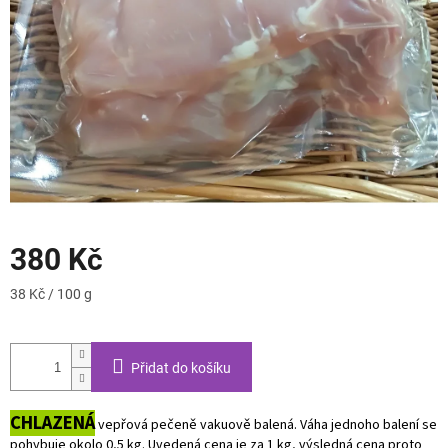
380 Kč
Měrná
38 Kč / 100 g
cena:
Přidat do košíku
CHLAZENÁ
vepřová pečeně vakuově balená. Váha jednoho balení se
pohybuje okolo 0,5 kg. Uvedená cena je za 1 kg, výsledná cena proto