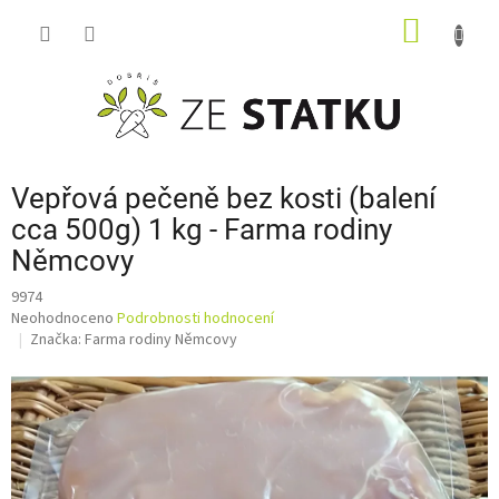
Přejít
NÁKUP
na
obsah
KOŠÍK
Vepřová pečeně bez kosti (balení
cca 500g) 1 kg - Farma rodiny
Němcovy
9974
Průměrné
Neohodnoceno
Podrobnosti hodnocení
hodnocení
Značka:
Farma rodiny Němcovy
produktu
je
0,0
z
5
hvězdiček.