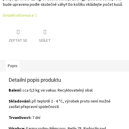
bude upravena podle skutečné váhy!! Do košíku vkládejte počet kusů.
Detailní informace
ZEPTAT SE
SDÍLET
Popis
Detailní popis produktu
Balení:
cca 0,5 kg ve vakuu. Recyklovatelný obal.
Skladování:
při teplotě 2 - 4 °C, výrobek proto není možné
zasílat přepravní společností.
Trvanlivost:
7 dní
Výrobce:
Farma rodiny Němcovy, Netín 78, Radostín nad