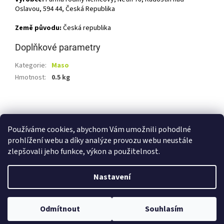
Oslavou, 594 44, Česká Republika
Země původu:
Česká republika
Doplňkové parametry
Kategorie
:
Maso
Hmotnost
:
0.5 kg
Z
á
Shoptet.cz
Ze statku Dobříš
Certifikát BIO
p
Používáme cookies, abychom Vám umožnili pohodlné
a
prohlížení webu a díky analýze provozu webu neustále
t
zlepšovali jeho funkce, výkon a použitelnost.
í
Vytvořil Shoptet
Nastavení
Copyright 2026
E-shop Ze statku Dobříš
. Všechna práva
Odmítnout
Souhlasím
vyhrazena.
Upravit nastavení cookies