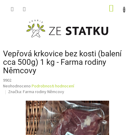
Přejít
NÁKUP
na
obsah
KOŠÍK
Vepřová krkovice bez kosti (balení
cca 500g) 1 kg - Farma rodiny
Němcovy
9902
Průměrné
Neohodnoceno
Podrobnosti hodnocení
hodnocení
Značka:
Farma rodiny Němcovy
produktu
je
0,0
z
5
hvězdiček.