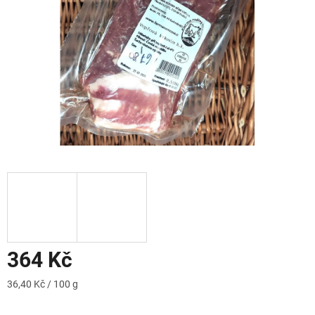
364 Kč
Měrná
36,40 Kč / 100 g
cena: