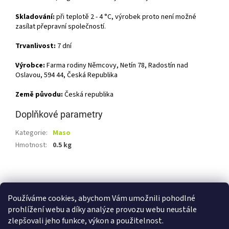
Skladování:
při teplotě 2 - 4 °C, výrobek proto není možné
zasílat přepravní společností.
Trvanlivost:
7 dní
Výrobce:
Farma rodiny Němcovy, Netín 78, Radostín nad
Oslavou, 594 44, Česká Republika
Země původu:
Česká republika
Doplňkové parametry
Kategorie
:
Maso
Hmotnost
:
0.5 kg
Z
á
Shoptet.cz
Ze statku Dobříš
Certifikát BIO
p
Používáme cookies, abychom Vám umožnili pohodlné
a
prohlížení webu a díky analýze provozu webu neustále
t
zlepšovali jeho funkce, výkon a použitelnost.