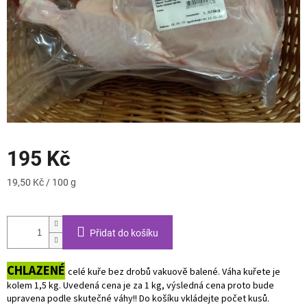
195 Kč
Měrná
19,50 Kč / 100 g
cena:
Přidat do košíku
CHLAZENÉ
celé kuře bez drobů vakuově balené. Váha kuřete je
kolem 1,5 kg.
Uvedená cena je za 1 kg, výsledná cena proto bude
upravena podle skutečné váhy!! D
o košíku vkládejte počet kusů.