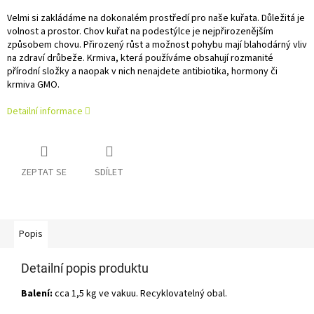
Velmi si zakládáme na dokonalém prostředí pro naše kuřata. Důležitá je
volnost a prostor. Chov kuřat na podestýlce je nejpřirozenějším
způsobem chovu. Přirozený růst a možnost pohybu mají blahodárný vliv
na zdraví drůbeže. Krmiva, která používáme obsahují rozmanité
přírodní složky a naopak v nich nenajdete antibiotika, hormony či
krmiva GMO.
Detailní informace
ZEPTAT SE
SDÍLET
Popis
Detailní popis produktu
Balení:
cca 1,5 kg ve vakuu. Recyklovatelný obal.