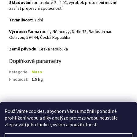
Skladování:
při teplotě 2 - 4 °C, výrobek proto není možné
zasílat přepravní společností.
Trvanlivost:
7 dní
Výrobce:
Farma rodiny Němcovy, Netín 78, Radostín nad
Oslavou, 594 44, Česká Republika
Země původu:
Česká republika
Doplňkové parametry
Kategorie
:
Maso
Hmotnost
:
1.5 kg
Z
á
Shoptet.cz
Ze statku Dobříš
Certifikát BIO
p
Používáme cookies, abychom Vám umožnili pohodlné
a
prohlížení webu a díky analýze provozu webu neustále
t
zlepšovali jeho funkce, výkon a použitelnost.
í
Vytvořil Shoptet