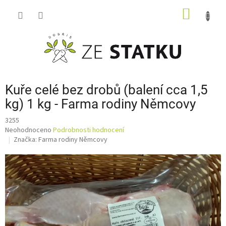
Přejít
NÁKUP
na
obsah
KOŠÍK
Kuře celé bez drobů (balení cca 1,5
kg) 1 kg - Farma rodiny Němcovy
3255
Průměrné
Neohodnoceno
Podrobnosti hodnocení
hodnocení
Značka:
Farma rodiny Němcovy
produktu
je
0,0
z
5
hvězdiček.