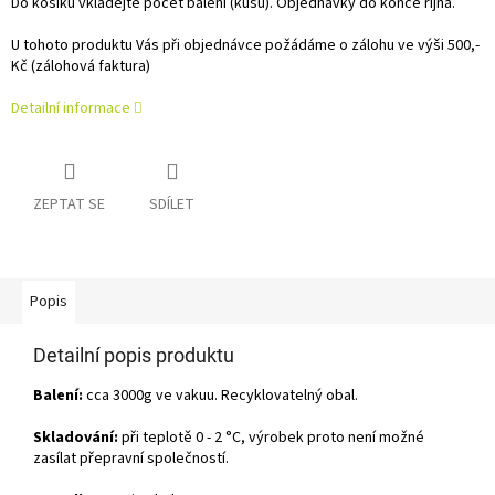
Do košíku vkládejte počet balení (kusů). Objednávky do konce října.
U tohoto produktu Vás při objednávce požádáme o zálohu ve výši 500,-
Kč (zálohová faktura)
Detailní informace
ZEPTAT SE
SDÍLET
Popis
Detailní popis produktu
Balení:
cca 3000g ve vakuu. Recyklovatelný obal.
Skladování:
při teplotě 0 - 2 °C, výrobek proto není možné
zasílat přepravní společností.