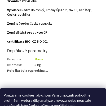
Trvanlivost:
viz obal
Výrobce:
Radim Holovský, Trněný Újezd 2, 267 18, Karlštejn,
Česká republika
Země původu:
Česká republika
Zemědělská produkce:
ČR
certifikace BIO:
CZ-BIO-001
Doplňkové parametry
Kategorie
:
Maso
Hmotnost
:
5 kg
Položka byla vyprodána…
Z
á
Shoptet.cz
Ze statku Dobříš
Certifikát BIO
p
Používáme cookies, abychom Vám umožnili pohodlné
a
prohlížení webu a díky analýze provozu webu neustále
t
zlepšovali jeho funkce, výkon a použitelnost.