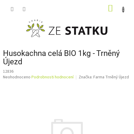
Přejít
NÁKUP
na
obsah
KOŠÍK
Husokachna celá BIO 1kg - Trněný
Újezd
12836
Průměrné
Neohodnoceno
Podrobnosti hodnocení
Značka:
Farma Trněný Újezd
hodnocení
produktu
je
0,0
z
5
hvězdiček.