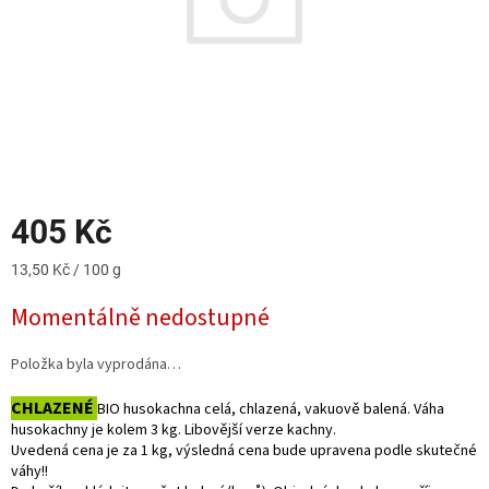
405 Kč
Měrná
13,50 Kč / 100 g
cena:
Momentálně nedostupné
Položka byla vyprodána…
CHLAZENÉ
BIO husokachna celá, chlazená, vakuově balená. Váha
husokachny je kolem 3 kg. Libovější verze kachny.
Uvedená cena je za 1 kg, výsledná cena bude upravena podle skutečné
váhy!!