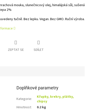
hrachová mouka, slunečnicový olej, himalájská sůl, sušená
řepa 2%
uvedeny tučně. Bez lepku. Vegan. Bez GMO. Ruční výroba.
informace
ZEPTAT SE
SDÍLET
Doplňkové parametry
Křupky, krekry, plátky,
Kategorie
:
chipsy
Hmotnost
:
0.2 kg