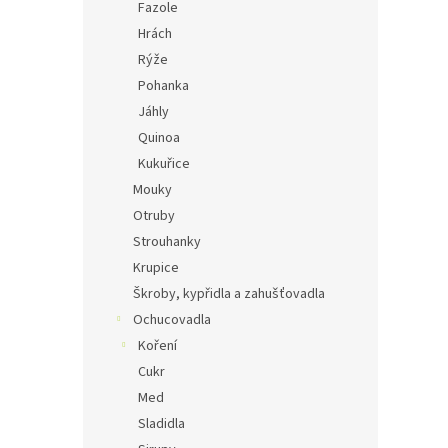
Fazole
Hrách
Rýže
Pohanka
Jáhly
Quinoa
Kukuřice
Mouky
Otruby
Strouhanky
Krupice
Škroby, kypřidla a zahušťovadla
Ochucovadla
Koření
Cukr
Med
Sladidla