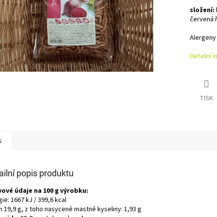
složení:
červená 
Alergeny 
Detailní 
TISK
s
ailní popis produktu
vové údaje na 100 g výrobku:
ie: 1667 kJ / 399,6 kcal
:
19,9 g, z toho nasycené mastné kyseliny: 1,93 g