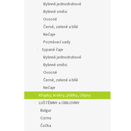
Bylinné jednodruhové
Bylinné směsi
Ovocné
Černé, zelené a bílé
Nečaje
Poznávací sady
Sypané čaje
Bylinné jednodruhové
Bylinné směsi
Ovocné
Černé, zelené a bílé
Nečaje
Křupky, krekry, plátky, chipsy
LUŠTĚNINY a OBILOVINY
Bulgur
Cizrna
Čočka