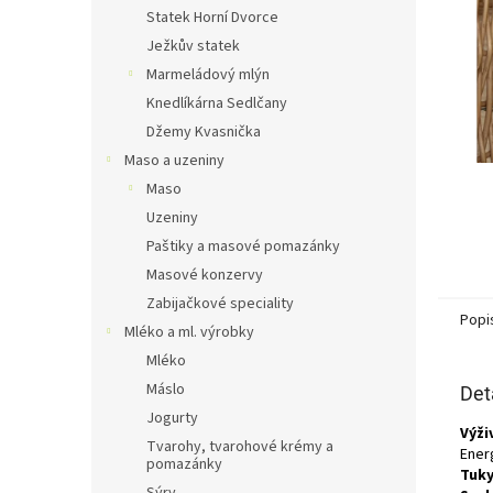
n
Statek Horní Dvorce
e
Ježkův statek
l
Marmeládový mlýn
Knedlíkárna Sedlčany
Džemy Kvasnička
Maso a uzeniny
Maso
Uzeniny
Paštiky a masové pomazánky
Masové konzervy
Zabijačkové speciality
Popi
Mléko a ml. výrobky
Mléko
Máslo
Det
Jogurty
Výži
Tvarohy, tvarohové krémy a
Energ
pomazánky
Tuky