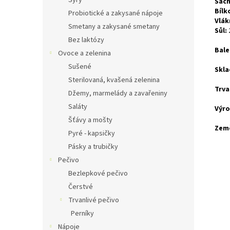
Sýry
Sach
Bílk
Probiotické a zakysané nápoje
Vlák
Smetany a zakysané smetany
Sůl:
Bez laktózy
Bale
Ovoce a zelenina
Sušené
Skla
Sterilovaná, kvašená zelenina
Trva
Džemy, marmelády a zavařeniny
Saláty
Výr
Šťávy a mošty
Zem
Pyré - kapsičky
Pásky a trubičky
Pečivo
Bezlepkové pečivo
Čerstvé
Trvanlivé pečivo
Perníky
Nápoje