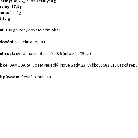
aridy:
38,7 g, z toho cukry: 4 g
oviny:
17,9 g
nina:
12,7 g
2,15 g
ní:
180 g v recyklovatelném obalu
dování:
v suchu a temnu
nlivost:
uvedeno na obalu 7/2026 (info z 12/2025)
obce:
DAMODARA, Josef Nejedlý, Nové Sady 23, Vyškov, 682 01, Česká repu
ě původu:
Česká republika