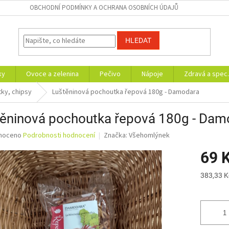
OBCHODNÍ PODMÍNKY A OCHRANA OSOBNÍCH ÚDAJŮ
HLEDAT
ky
Ovoce a zelenina
Pečivo
Nápoje
Zdravá a spec.
tky, chipsy
Luštěninová pochoutka řepová 180g - Damodara
těninová pochoutka řepová 180g - Dam
né
noceno
Podrobnosti hodnocení
Značka:
Všehomlýnek
ní
69 
u
Měrná
383,33 Kč
cena:
ek.