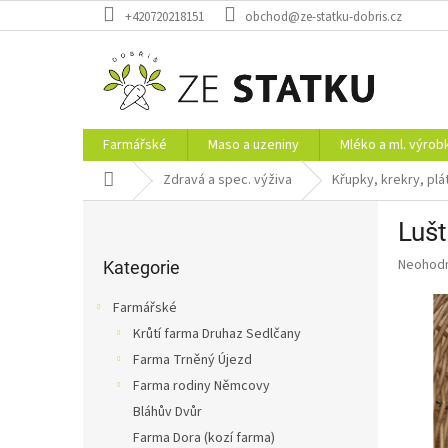
Přejít
+420720218151
obchod@ze-statku-dobris.cz
na
obsah
Farmářské
Maso a uzeniny
Mléko a ml. výrob
Domů
Zdravá a spec. výživa
Křupky, krekry, plá
P
Luš
o
Přeskočit
s
Průměr
Neohod
kategorie
Kategorie
t
hodnoce
r
produkt
Farmářské
a
je
Krůtí farma Druhaz Sedlčany
0,0
n
z
Farma Trněný Újezd
n
5
í
Farma rodiny Němcovy
hvězdič
p
Bláhův Dvůr
a
Farma Dora (kozí farma)