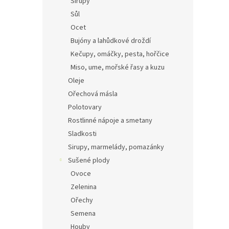
Sirupy
Sůl
Ocet
Bujóny a lahůdkové droždí
Kečupy, omáčky, pesta, hořčice
Miso, ume, mořské řasy a kuzu
Oleje
Ořechová másla
Polotovary
Rostlinné nápoje a smetany
Sladkosti
Sirupy, marmelády, pomazánky
Sušené plody
Ovoce
Zelenina
Ořechy
Semena
Houby