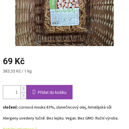
69 Kč
Měrná
383,33 Kč / 1 kg
cena:
Přidat do košíku
složení:
cizrnová mouka 83%, slunečnicový olej, himalájská sůl
Alergeny uvedeny tučně. Bez lepku. Vegan. Bez GMO. Ruční výroba.