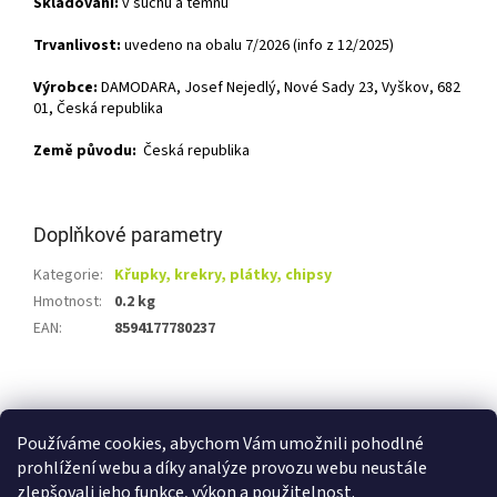
Skladování:
v suchu a temnu
Trvanlivost:
uvedeno na obalu 7/2026 (info z 12/2025)
Výrobce:
DAMODARA, Josef Nejedlý, Nové Sady 23, Vyškov, 682
01, Česká republika
Země původu:
Česká republika
Doplňkové parametry
Kategorie
:
Křupky, krekry, plátky, chipsy
Hmotnost
:
0.2 kg
EAN
:
8594177780237
Z
á
Shoptet.cz
Ze statku Dobříš
Certifikát BIO
p
Používáme cookies, abychom Vám umožnili pohodlné
a
prohlížení webu a díky analýze provozu webu neustále
t
zlepšovali jeho funkce, výkon a použitelnost.