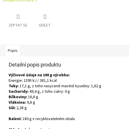
Detailní informace
ZEPTAT SE
SDÍLET
Popis
Detailní popis produktu
Výživové údaje na 100 g výrobku:
Energie: 1595 kJ / 381,1 kcal
Tuky:
17,1 g, z toho nasycené mastné kyseliny: 1,62 g
Sacharidy:
49,4 g, z toho cukry: 0 g
Bílkoviny:
16,6 g
Vláknina:
9,8 g
Sůl:
2,38 g
Balení:
180 g v recyklovatelném obalu