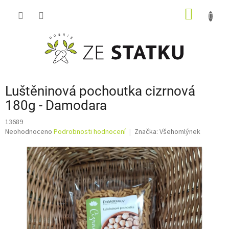
Přejít
NÁKUP
na
obsah
KOŠÍK
Luštěninová pochoutka cizrnová
180g - Damodara
13689
Průměrné
Neohodnoceno
Podrobnosti hodnocení
Značka:
Všehomlýnek
hodnocení
produktu
je
0,0
z
5
hvězdiček.