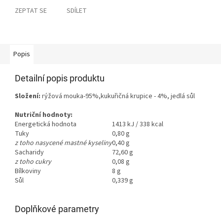
ZEPTAT SE
SDÍLET
Popis
Detailní popis produktu
Složení:
rýžová mouka-95%,kukuřičná krupice - 4%, jedlá sůl
Nutriční hodnoty:
Energetická hodnota
1413 kJ / 338 kcal
Tuky
0,80 g
z toho nasycené mastné kyseliny
0,40 g
Sacharidy
72,60 g
z toho cukry
0,08 g
Bílkoviny
8 g
Sůl
0,339 g
Doplňkové parametry