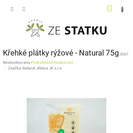
Přejít
NÁKUP
na
obsah
KOŠÍK
Křehké plátky rýžové - Natural 75g
3567
Průměrné
Neohodnoceno
Podrobnosti hodnocení
hodnocení
Značka:
Natural Jihlava JK s.r.o.
produktu
je
0,0
z
5
hvězdiček.