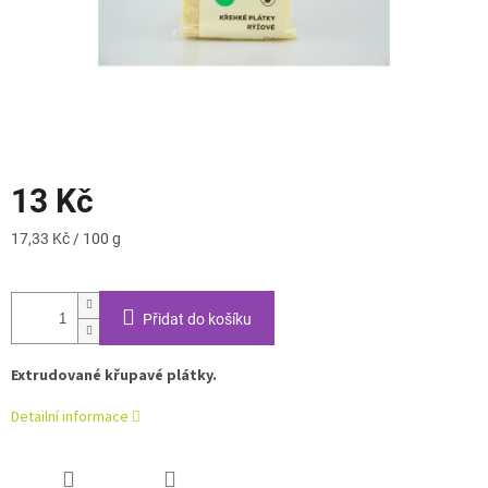
13 Kč
Měrná
17,33 Kč / 100 g
cena:
Přidat do košíku
Extrudované křupavé plátky.
Detailní informace