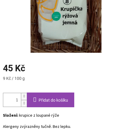
45 Kč
Měrná
9 Kč / 100 g
cena:
Přidat do košíku
Složení:
krupice z loupané rýže
Alergeny zvýrazněny tučně. Bez lepku.