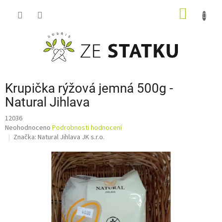
Přejít
NÁKUP
na
obsah
KOŠÍK
Krupička rýžová jemná 500g -
Natural Jihlava
12036
Průměrné
Neohodnoceno
Podrobnosti hodnocení
hodnocení
Značka:
Natural Jihlava JK s.r.o.
produktu
je
0,0
z
5
hvězdiček.