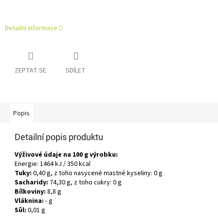
Detailní informace
ZEPTAT SE
SDÍLET
Popis
Detailní popis produktu
Výživové údaje na 100 g výrobku:
Energie: 1464 kJ / 350 kcal
Tuky:
0,40 g, z toho nasycené mastné kyseliny: 0 g
Sacharidy:
74,30 g, z toho cukry: 0 g
Bílkoviny:
8,8 g
Vláknina:
- g
Sůl:
0,01 g