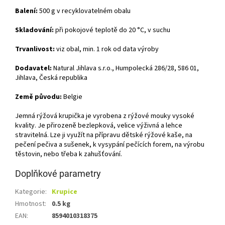
Balení:
500 g v recyklovatelném obalu
Skladování:
při pokojové teplotě do 20 °C, v suchu
Trvanlivost:
viz obal, min. 1 rok od data výroby
Dodavatel:
Natural Jihlava s.r.o., Humpolecká 286/28, 586 01,
Jihlava, Česká republika
Země původu:
Belgie
Jemná rýžová krupička je vyrobena z rýžové mouky vysoké
kvality. Je přirozeně bezlepková, velice výživná a lehce
stravitelná. Lze ji využít na přípravu dětské rýžové kaše, na
pečení pečiva a sušenek, k vysypání pečících forem, na výrobu
těstovin, nebo třeba k zahušťování.
Doplňkové parametry
Kategorie
:
Krupice
Hmotnost
:
0.5 kg
EAN
:
8594010318375