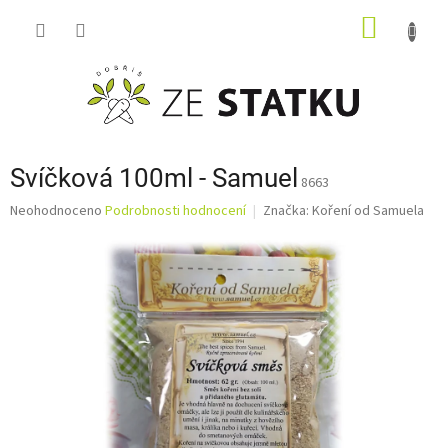
Přejít
NÁKUP
na
obsah
KOŠÍK
Svíčková 100ml - Samuel
8663
Průměrné
Neohodnoceno
Podrobnosti hodnocení
Značka:
Koření od Samuela
hodnocení
produktu
je
0,0
z
5
hvězdiček.