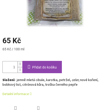
65 Kč
Měrná
65 Kč / 100 ml
cena:
Přidat do košíku
Složení:
jemně mletá cibule, karotka, petržel,
celer,
nové koření,
bobkový list, citrónová kůra, troška černého pepře
Detailní informace