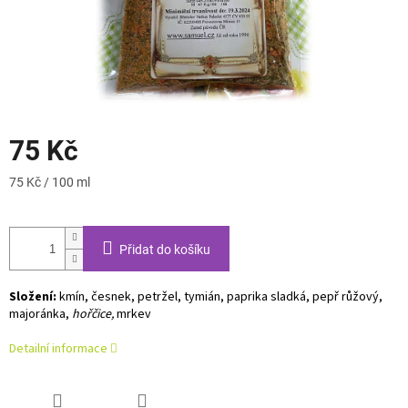
75 Kč
Měrná
75 Kč / 100 ml
cena:
Přidat do košíku
Složení:
kmín, česnek, petržel, tymián, paprika sladká, pepř růžový,
majoránka,
hořčice,
mrkev
Detailní informace