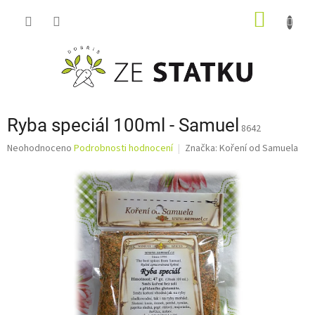
Přejít
NÁKUP
na
obsah
KOŠÍK
Ryba speciál 100ml - Samuel
8642
Průměrné
Neohodnoceno
Podrobnosti hodnocení
Značka:
Koření od Samuela
hodnocení
produktu
je
0,0
z
5
hvězdiček.