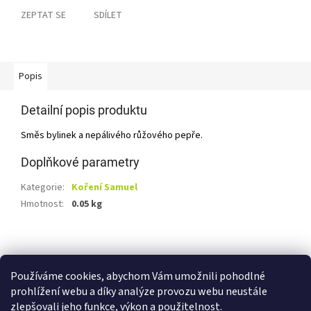
ZEPTAT SE
SDÍLET
Popis
Detailní popis produktu
Směs bylinek a nepálivého růžového pepře.
Doplňkové parametry
Kategorie
:
Koření Samuel
Hmotnost
:
0.05 kg
Z
á
Shoptet.cz
Ze statku Dobříš
Certifikát BIO
p
Používáme cookies, abychom Vám umožnili pohodlné
a
prohlížení webu a díky analýze provozu webu neustále
t
zlepšovali jeho funkce, výkon a použitelnost.