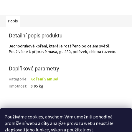
Popis
Detailní popis produktu
Jednodruhové koření, které je rozšířeno po celém světě.
Používá se k přípravě masa, gulášů, polévek, chleba i uzenin.
Doplňkové parametry
Kategorie
:
Koření Samuel
Hmotnost
:
0.05 kg
Z
á
Shoptet.cz
Ze statku Dobříš
Certifikát BIO
p
Používáme cookies, abychom Vám umožnili pohodlné
a
prohlížení webu a díky analýze provozu webu neustále
t
zlepšovali jeho funkce, výkon a použitelnost.