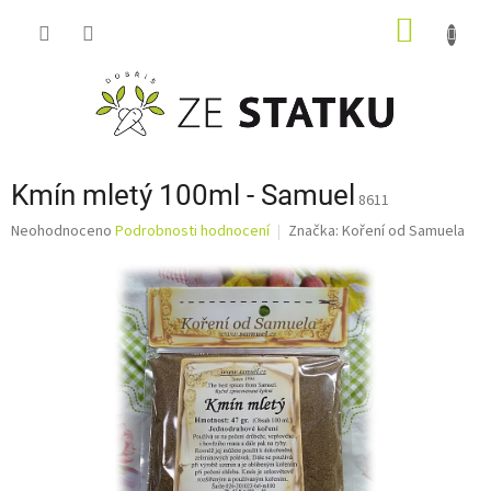
Přejít
NÁKUP
na
obsah
KOŠÍK
Kmín mletý 100ml - Samuel
8611
Průměrné
Neohodnoceno
Podrobnosti hodnocení
Značka:
Koření od Samuela
hodnocení
produktu
je
0,0
z
5
hvězdiček.