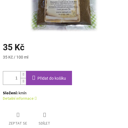
35 Kč
Měrná
35 Kč / 100 ml
cena:
Přidat do košíku
Složení:
kmín
Detailní informace
ZEPTAT SE
SDÍLET