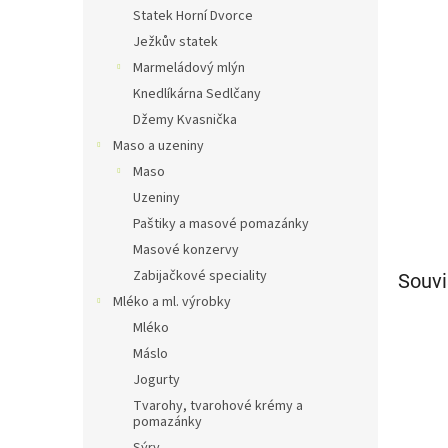
n
Statek Horní Dvorce
e
Ježkův statek
l
Marmeládový mlýn
Knedlíkárna Sedlčany
Džemy Kvasnička
Maso a uzeniny
Maso
Uzeniny
Paštiky a masové pomazánky
Masové konzervy
Zabijačkové speciality
Souvi
Mléko a ml. výrobky
Mléko
Máslo
Jogurty
Tvarohy, tvarohové krémy a
pomazánky