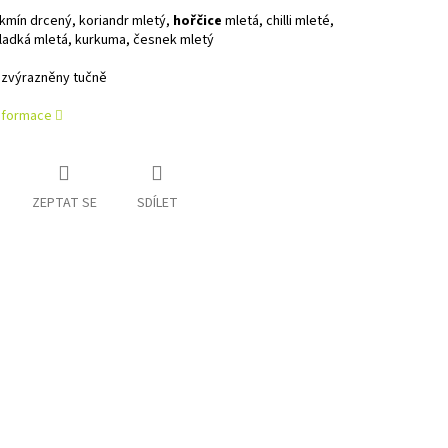
kmín drcený, koriandr mletý,
hořčice
mletá, chilli mleté,
sladká mletá, kurkuma, česnek mletý
 zvýrazněny tučně
informace
ZEPTAT SE
SDÍLET