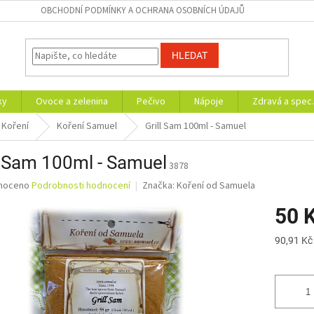
OBCHODNÍ PODMÍNKY A OCHRANA OSOBNÍCH ÚDAJŮ
HLEDAT
ky
Ovoce a zelenina
Pečivo
Nápoje
Zdravá a spec.
Koření
Koření Samuel
Grill Sam 100ml - Samuel
l Sam 100ml - Samuel
3878
né
noceno
Podrobnosti hodnocení
Značka:
Koření od Samuela
ní
50 
u
Měrná
90,91 Kč
cena:
ek.