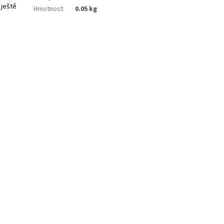
 ještě
Hmotnost
:
0.05 kg