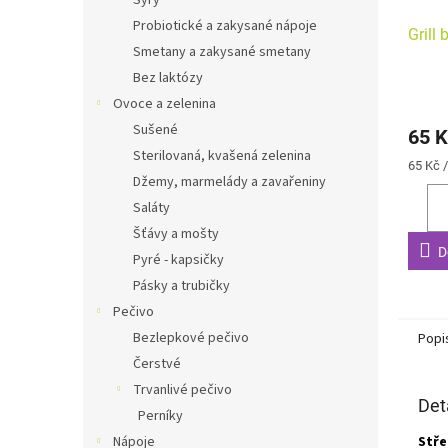
Sýry
Probiotické a zakysané nápoje
Grill
Smetany a zakysané smetany
Bez laktózy
Ovoce a zelenina
Sušené
65 K
Sterilovaná, kvašená zelenina
Měrná
65 Kč 
Džemy, marmelády a zavařeniny
cena:
Saláty
Šťávy a mošty
D
Pyré - kapsičky
Pásky a trubičky
Pečivo
Bezlepkové pečivo
Popi
Čerstvé
Trvanlivé pečivo
Det
Perníky
Nápoje
Stř