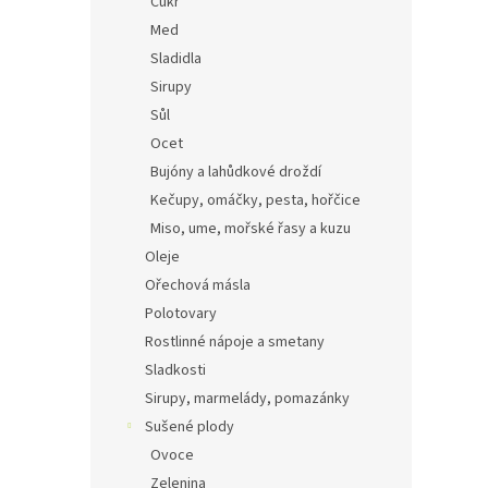
Cukr
Med
Sladidla
Sirupy
Sůl
Ocet
Bujóny a lahůdkové droždí
Kečupy, omáčky, pesta, hořčice
Miso, ume, mořské řasy a kuzu
Oleje
Ořechová másla
Polotovary
Rostlinné nápoje a smetany
Sladkosti
Sirupy, marmelády, pomazánky
Sušené plody
Ovoce
Zelenina