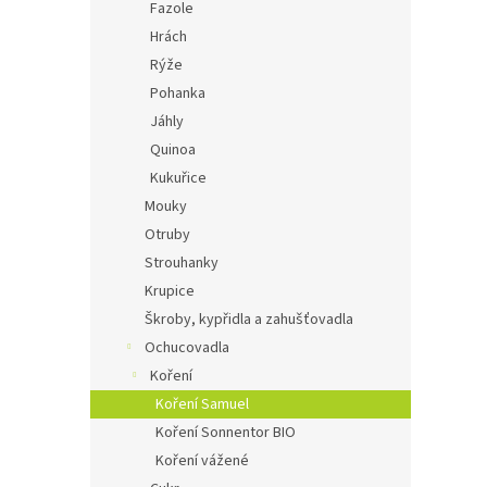
Fazole
Hrách
Rýže
Pohanka
Jáhly
Quinoa
Kukuřice
Mouky
Otruby
Strouhanky
Krupice
Škroby, kypřidla a zahušťovadla
Ochucovadla
Koření
Koření Samuel
Koření Sonnentor BIO
Koření vážené