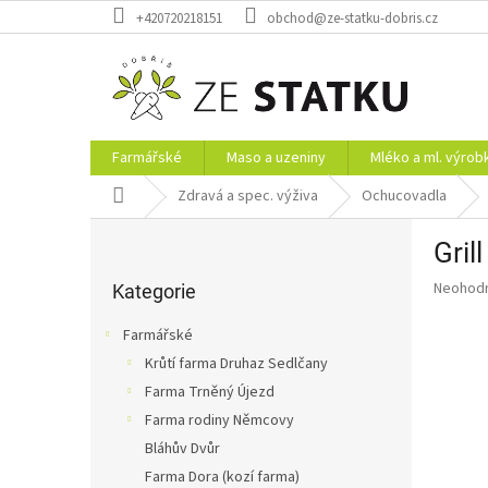
Přejít
+420720218151
obchod@ze-statku-dobris.cz
na
obsah
Farmářské
Maso a uzeniny
Mléko a ml. výrob
Domů
Zdravá a spec. výživa
Ochucovadla
P
Gril
o
Přeskočit
s
Průměr
Neohod
kategorie
Kategorie
t
hodnoce
r
produkt
Farmářské
a
je
Krůtí farma Druhaz Sedlčany
0,0
n
z
Farma Trněný Újezd
n
5
í
Farma rodiny Němcovy
hvězdič
p
Bláhův Dvůr
a
Farma Dora (kozí farma)