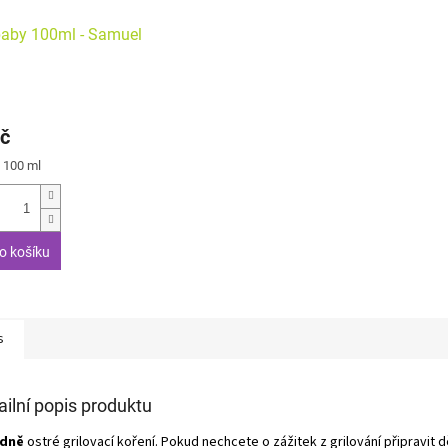
 baby 100ml - Samuel
č
/ 100 ml
o košíku
s
ailní popis produktu
edně
ostré grilovací koření. Pokud nechcete o zážitek z grilování připravit d