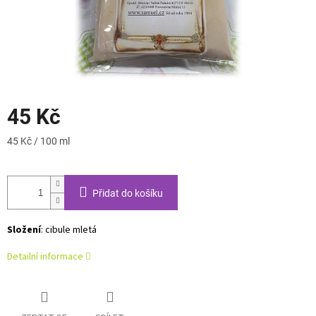
45 Kč
Měrná
45 Kč / 100 ml
cena:
Přidat do košíku
Složení
: cibule mletá
Detailní informace