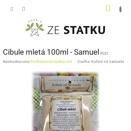
Přejít
NÁKUP
na
obsah
KOŠÍK
Cibule mletá 100ml - Samuel
8592
Průměrné
Neohodnoceno
Podrobnosti hodnocení
Značka:
Koření od Samuela
hodnocení
produktu
je
0,0
z
5
hvězdiček.