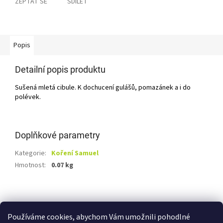
ZEPTAT SE
SDÍLET
Popis
Detailní popis produktu
Sušená mletá cibule. K dochucení gulášů, pomazánek a i do
polévek.
Doplňkové parametry
Kategorie
:
Koření Samuel
Hmotnost
:
0.07 kg
Z
á
Shoptet.cz
Ze statku Dobříš
Certifikát BIO
p
Používáme cookies, abychom Vám umožnili pohodlné