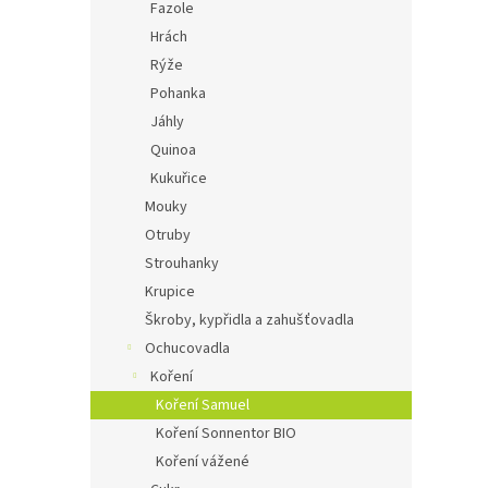
Fazole
Hrách
Rýže
Pohanka
Jáhly
Quinoa
Kukuřice
Mouky
Otruby
Strouhanky
Krupice
Škroby, kypřidla a zahušťovadla
Ochucovadla
Koření
Koření Samuel
Koření Sonnentor BIO
Koření vážené