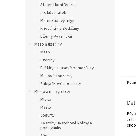
n
Statek Horní Dvorce
e
Ježkův statek
l
Marmeládový mlýn
Knedlíkárna Sedlčany
Džemy Kvasnička
Maso a uzeniny
Maso
Uzeniny
Paštiky a masové pomazánky
Masové konzervy
Popi
Zabijačkové speciality
Mléko a ml. výrobky
Mléko
Det
Máslo
Půvo
Jogurty
zelen
Tvarohy, tvarohové krémy a
skop
pomazánky