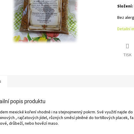
Složení:
Bez aler
Detailní 
TISK
s
ailní popis produktu
dem mexické koření vhodné i na stejnojmenný pokrm. Své využití najde do
inových , rajčatových jídel, různých směsí plněné do tortillových placek, fazo
ové, drůbeží, nebo hovězí maso.