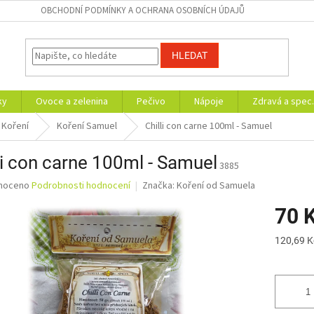
OBCHODNÍ PODMÍNKY A OCHRANA OSOBNÍCH ÚDAJŮ
HLEDAT
ky
Ovoce a zelenina
Pečivo
Nápoje
Zdravá a spec.
Koření
Koření Samuel
Chilli con carne 100ml - Samuel
li con carne 100ml - Samuel
3885
né
noceno
Podrobnosti hodnocení
Značka:
Koření od Samuela
ní
70 
u
Měrná
120,69 K
cena:
ek.