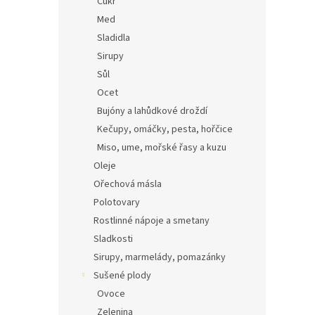
Cukr
Med
Sladidla
Sirupy
Sůl
Ocet
Bujóny a lahůdkové droždí
Kečupy, omáčky, pesta, hořčice
Miso, ume, mořské řasy a kuzu
Oleje
Ořechová másla
Polotovary
Rostlinné nápoje a smetany
Sladkosti
Sirupy, marmelády, pomazánky
Sušené plody
Ovoce
Zelenina