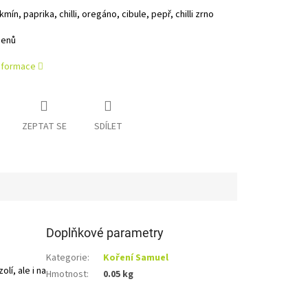
kmín, paprika, chilli, oregáno, cibule, pepř, chilli zrno
genů
informace
ZEPTAT SE
SDÍLET
Doplňkové parametry
Kategorie
:
Koření Samuel
lí, ale i na
Hmotnost
:
0.05 kg