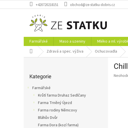
Přejít
+420720218151
obchod@ze-statku-dobris.cz
na
obsah
Farmářské
Maso a uzeniny
Mléko a ml. výrob
Domů
Zdravá a spec. výživa
Ochucovadla
P
Chil
o
Přeskočit
s
Průměr
Neohod
kategorie
Kategorie
t
hodnoce
r
produkt
Farmářské
a
je
Krůtí farma Druhaz Sedlčany
0,0
n
z
Farma Trněný Újezd
n
5
í
Farma rodiny Němcovy
hvězdič
p
Bláhův Dvůr
a
Farma Dora (kozí farma)