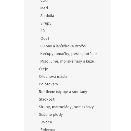
Cukr
Med
Sladidla
Sirupy
Sůl
Ocet
Bujóny a lahůdkové droždí
Kečupy, omáčky, pesta, hořčice
Miso, ume, mořské řasy a kuzu
Oleje
Ořechová másla
Polotovary
Rostlinné nápoje a smetany
Sladkosti
Sirupy, marmelády, pomazánky
Sušené plody
Ovoce
Zelenina