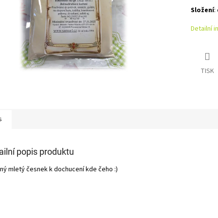
Složení
:
Detailní 
TISK
s
ailní popis produktu
ný mletý česnek k dochucení kde čeho :)