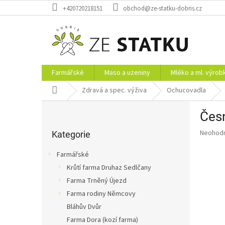
Přejít
+420720218151
obchod@ze-statku-dobris.cz
na
obsah
Farmářské
Maso a uzeniny
Mléko a ml. výrob
Domů
Zdravá a spec. výživa
Ochucovadla
P
Čes
o
Přeskočit
s
Průměr
Neohod
kategorie
Kategorie
t
hodnoce
r
produkt
Farmářské
a
je
Krůtí farma Druhaz Sedlčany
0,0
n
z
Farma Trněný Újezd
n
5
í
Farma rodiny Němcovy
hvězdič
p
Bláhův Dvůr
a
Farma Dora (kozí farma)