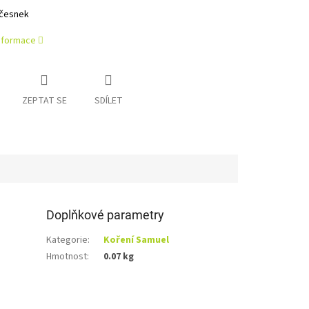
 česnek
informace
ZEPTAT SE
SDÍLET
Doplňkové parametry
Kategorie
:
Koření Samuel
Hmotnost
:
0.07 kg