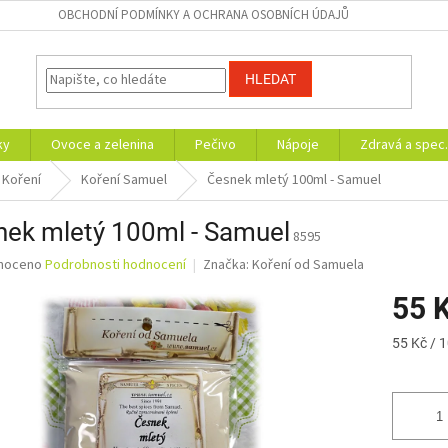
OBCHODNÍ PODMÍNKY A OCHRANA OSOBNÍCH ÚDAJŮ
HLEDAT
ky
Ovoce a zelenina
Pečivo
Nápoje
Zdravá a spec.
Koření
Koření Samuel
Česnek mletý 100ml - Samuel
nek mletý 100ml - Samuel
8595
né
noceno
Podrobnosti hodnocení
Značka:
Koření od Samuela
ní
55 
u
Měrná
55 Kč / 
cena:
ek.