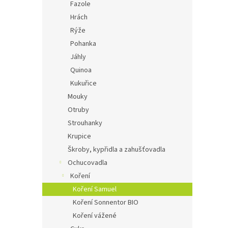
Fazole
Hrách
Rýže
Pohanka
Jáhly
Quinoa
Kukuřice
Mouky
Otruby
Strouhanky
Krupice
Škroby, kypřidla a zahušťovadla
Ochucovadla
Koření
Koření Samuel
Koření Sonnentor BIO
Koření vážené