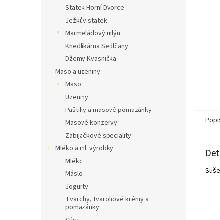
n
Statek Horní Dvorce
e
Ježkův statek
l
Marmeládový mlýn
Knedlíkárna Sedlčany
Džemy Kvasnička
Maso a uzeniny
Maso
Uzeniny
Paštiky a masové pomazánky
Popi
Masové konzervy
Zabijačkové speciality
Mléko a ml. výrobky
Det
Mléko
Suše
Máslo
Jogurty
Tvarohy, tvarohové krémy a
pomazánky