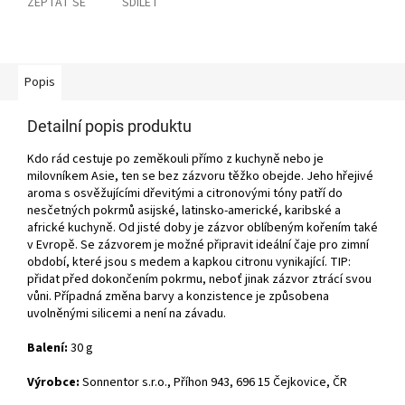
ZEPTAT SE
SDÍLET
Popis
Detailní popis produktu
Kdo rád cestuje po zeměkouli přímo z kuchyně nebo je
milovníkem Asie, ten se bez zázvoru těžko obejde. Jeho hřejivé
aroma s osvěžujícími dřevitými a citronovými tóny patří do
nesčetných pokrmů asijské, latinsko-americké, karibské a
africké kuchyně. Od jisté doby je zázvor oblíbeným kořením také
v Evropě. Se zázvorem je možné připravit ideální čaje pro zimní
období, které jsou s medem a kapkou citronu vynikající. TIP:
přidat před dokončením pokrmu, neboť jinak zázvor ztrácí svou
vůni. Případná změna barvy a konzistence je způsobena
uvolněnými silicemi a není na závadu.
Balení:
30 g
Výrobce:
Sonnentor s.r.o., Příhon 943, 696 15 Čejkovice, ČR