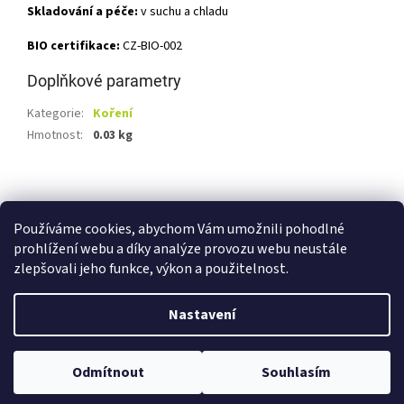
Skladování a péče:
v suchu a chladu
BIO certifikace:
CZ-BIO-002
Doplňkové parametry
Kategorie
:
Koření
Hmotnost
:
0.03 kg
Z
á
Shoptet.cz
Ze statku Dobříš
Certifikát BIO
p
Používáme cookies, abychom Vám umožnili pohodlné
a
prohlížení webu a díky analýze provozu webu neustále
t
zlepšovali jeho funkce, výkon a použitelnost.
í
Vytvořil Shoptet
Nastavení
Copyright 2026
E-shop Ze statku Dobříš
. Všechna práva
Odmítnout
Souhlasím
vyhrazena.
Upravit nastavení cookies