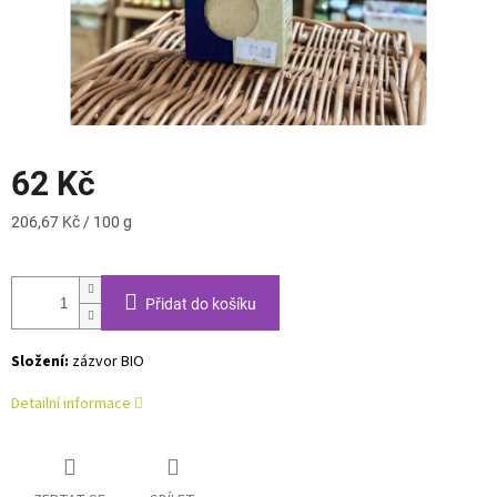
62 Kč
Měrná
206,67 Kč / 100 g
cena:
Přidat do košíku
Složení:
zázvor BIO
Detailní informace