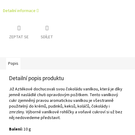
Detailní informace
ZEPTAT SE
SDÍLET
Popis
Detailní popis produktu
Již Aztékové dochucovali svou čokoládu vanilkou, která je díky
jemně nasládlé chuti opravdovým požitkem. Tento vanilkový
cukr zjemněný pravou aromatickou vanilkou je všestranně
použitelný do krémů, pudinků, keksů, koláčů, čokolády i
zmrzliny. Výborné vanilkové rohlíčky a voňavé cukroví si už bez
něj nedovedeme představit.
Balení:
10 g