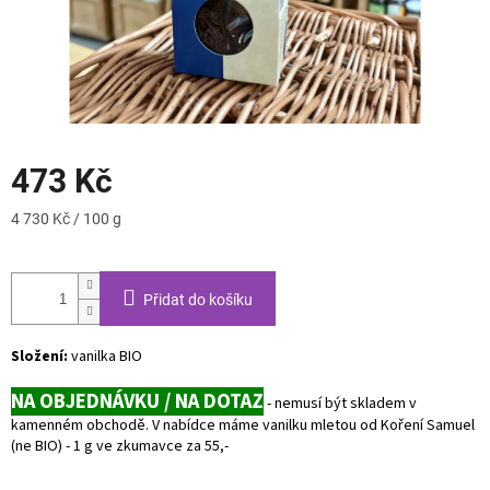
473 Kč
Měrná
4 730 Kč / 100 g
cena:
Přidat do košíku
Složení:
vanilka BIO
NA OBJEDNÁVKU / NA DOTAZ
- nemusí být skladem v
kamenném obchodě. V nabídce máme vanilku mletou od Koření Samuel
(ne BIO) - 1 g ve zkumavce za 55,-