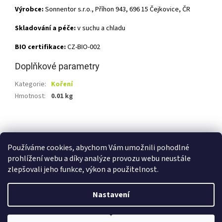
Výrobce:
Sonnentor s.r.o., Příhon 943, 696 15 Čejkovice, ČR
Skladování a péče:
v suchu a chladu
BIO certifikace:
CZ-BIO-002
Doplňkové parametry
Kategorie
:
Koření
Hmotnost
:
0.01 kg
Z
á
Shoptet.cz
Ze statku Dobříš
Certifikát BIO
p
Používáme cookies, abychom Vám umožnili pohodlné
a
prohlížení webu a díky analýze provozu webu neustále
t
zlepšovali jeho funkce, výkon a použitelnost.
í
Vytvořil Shoptet
Nastavení
Copyright 2026
E-shop Ze statku Dobříš
. Všechna práva