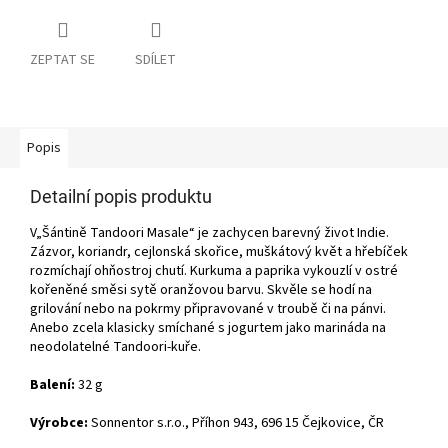
ZEPTAT SE
SDÍLET
Popis
Detailní popis produktu
V„Šántině Tandoori Masale“ je zachycen barevný život Indie.
Zázvor, koriandr, cejlonská skořice, muškátový květ a hřebíček
rozmíchají ohňostroj chutí. Kurkuma a paprika vykouzlí v ostré
kořeněné směsi sytě oranžovou barvu. Skvěle se hodí na
grilování nebo na pokrmy připravované v troubě či na pánvi.
Anebo zcela klasicky smíchané s jogurtem jako marináda na
neodolatelné Tandoori-kuře.
Balení:
32 g
Výrobce:
Sonnentor s.r.o., Příhon 943, 696 15 Čejkovice, ČR