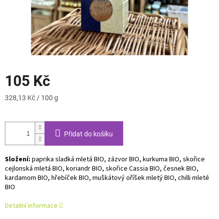
105 Kč
Měrná
328,13 Kč / 100 g
cena:
Přidat do košíku
Složení:
paprika sladká mletá BIO, zázvor BIO, kurkuma BIO, skořice
cejlonská mletá BIO, koriandr BIO, skořice Cassia BIO, česnek BIO,
kardamom BIO, hřebíček BIO, muškátový oříšek mletý BIO, chilli mleté
BIO
Detailní informace