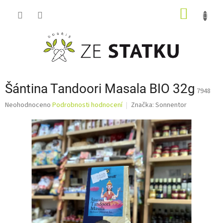
Přejít
NÁKUP
na
obsah
KOŠÍK
Šántina Tandoori Masala BIO 32g
7948
Průměrné
Neohodnoceno
Podrobnosti hodnocení
Značka:
Sonnentor
hodnocení
produktu
je
0,0
z
5
hvězdiček.