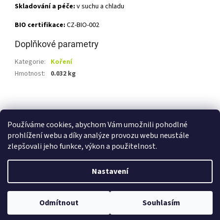
Skladování a péče:
v suchu a chladu
BIO certifikace:
CZ-BIO-002
Doplňkové parametry
Kategorie
:
Koření
Hmotnost
:
0.032 kg
Z
á
Shoptet.cz
Ze statku Dobříš
Certifikát BIO
p
Používáme cookies, abychom Vám umožnili pohodlné
a
prohlížení webu a díky analýze provozu webu neustále
t
zlepšovali jeho funkce, výkon a použitelnost.
í
Vytvořil Shoptet
Nastavení
Copyright 2026
E-shop Ze statku Dobříš
. Všechna práva
Odmítnout
Souhlasím
vyhrazena.
Upravit nastavení cookies