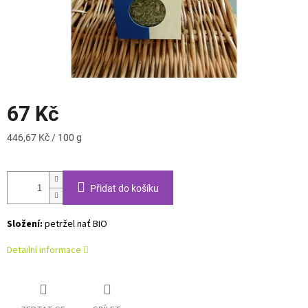
67 Kč
Měrná
446,67 Kč / 100 g
cena:
Přidat do košíku
Složení:
petržel nať BIO
Detailní informace