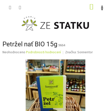
Přejít
NÁKUP
na
obsah
KOŠÍK
Petržel nať BIO 15g
9664
Průměrné
Neohodnoceno
Podrobnosti hodnocení
Značka:
Sonnentor
hodnocení
produktu
je
0,0
z
5
hvězdiček.