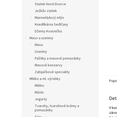
n
Statek Horní Dvorce
e
Ježkův statek
l
Marmeládový mlýn
Knedlíkárna Sedlčany
Džemy Kvasnička
Maso a uzeniny
Maso
Uzeniny
Paštiky a masové pomazánky
Masové konzervy
Zabijačkové speciality
Mléko a ml. výrobky
Popi
Mléko
Máslo
Det
Jogurty
Tvarohy, tvarohové krémy a
V ku
pomazánky
záro