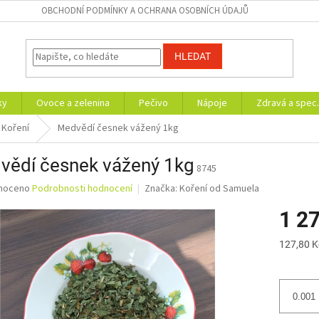
OBCHODNÍ PODMÍNKY A OCHRANA OSOBNÍCH ÚDAJŮ
HLEDAT
ky
Ovoce a zelenina
Pečivo
Nápoje
Zdravá a spec.
Koření
Medvědí česnek vážený 1kg
vědí česnek vážený 1kg
8745
né
noceno
Podrobnosti hodnocení
Značka:
Koření od Samuela
ní
1 2
u
Měrná
127,80 K
cena:
ek.