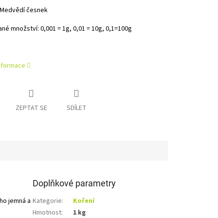
Medvědí česnek
é množství: 0,001 = 1g, 0,01 = 10g, 0,1=100g
informace
ZEPTAT SE
SDÍLET
Doplňkové parametry
eho jemná a
Kategorie
:
Koření
Hmotnost
:
1 kg