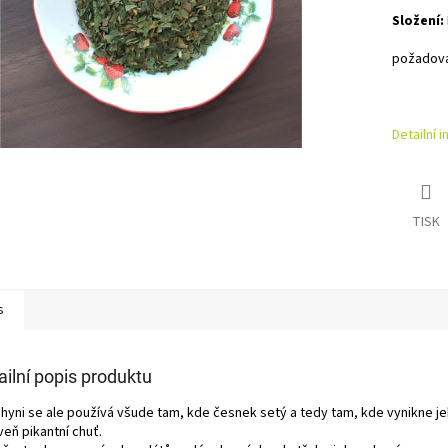
Složení:
požadovan
Detailní 
TISK
s
ailní popis produktu
chyni se ale používá všude tam, kde česnek setý a tedy tam, kde vynikne j
veň pikantní chuť.