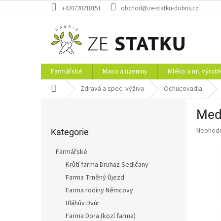
Přejít
+420720218151
obchod@ze-statku-dobris.cz
na
obsah
Farmářské
Maso a uzeniny
Mléko a ml. výrob
Domů
Zdravá a spec. výživa
Ochucovadla
P
Med
o
Přeskočit
s
Průměr
Neohod
kategorie
Kategorie
t
hodnoce
r
produkt
Farmářské
a
je
Krůtí farma Druhaz Sedlčany
0,0
n
z
Farma Trněný Újezd
n
5
í
Farma rodiny Němcovy
hvězdič
p
Bláhův Dvůr
a
Farma Dora (kozí farma)