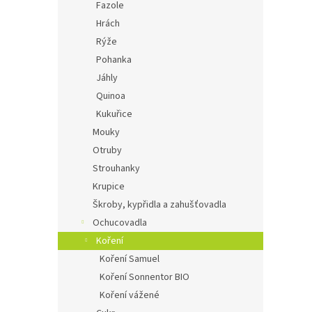
Fazole
Hrách
Rýže
Pohanka
Jáhly
Quinoa
Kukuřice
Mouky
Otruby
Strouhanky
Krupice
Škroby, kypřidla a zahušťovadla
Ochucovadla
Koření
Koření Samuel
Koření Sonnentor BIO
Koření vážené