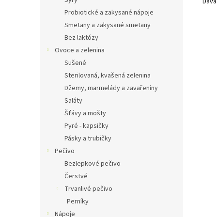
Sýry
Dává
Probiotické a zakysané nápoje
Smetany a zakysané smetany
Bez laktózy
Ovoce a zelenina
Sušené
Sterilovaná, kvašená zelenina
Džemy, marmelády a zavařeniny
Saláty
Šťávy a mošty
Pyré - kapsičky
Pásky a trubičky
Pečivo
Bezlepkové pečivo
Čerstvé
Trvanlivé pečivo
Perníky
Nápoje