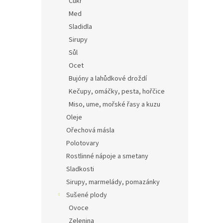
Cukr
Med
Sladidla
Sirupy
Sůl
Ocet
Bujóny a lahůdkové droždí
Kečupy, omáčky, pesta, hořčice
Miso, ume, mořské řasy a kuzu
Oleje
Ořechová másla
Polotovary
Rostlinné nápoje a smetany
Sladkosti
Sirupy, marmelády, pomazánky
Sušené plody
Ovoce
Zelenina