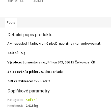
ZEPTAT SE
SDÍLET
Popis
Detailní popis produktu
A v neposlední řadě, kromě plodů, nabízíme i koriandrovou nať.
Balení:
15 g
Výrobce:
Sonnentor s.r.o., Příhon 943, 696 15 Čejkovice, ČR
Skladování a péče:
v suchu a chladu
BIO certifikace:
CZ-BIO-002
Doplňkové parametry
Kategorie
:
Koření
Hmotnost
:
0.015 kg