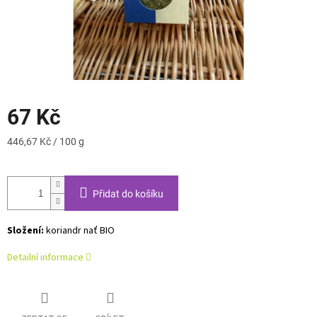
67 Kč
Měrná
446,67 Kč / 100 g
cena:
Přidat do košíku
Složení:
koriandr nať BIO
Detailní informace