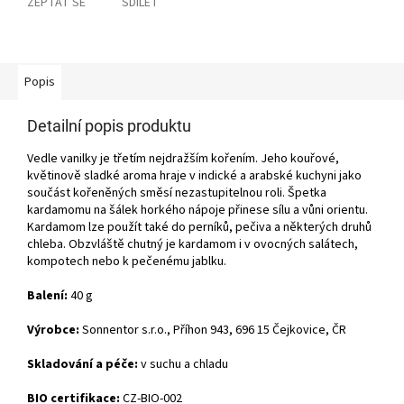
ZEPTAT SE
SDÍLET
Popis
Detailní popis produktu
Vedle vanilky je třetím nejdražším kořením. Jeho kouřové,
květinově sladké aroma hraje v indické a arabské kuchyni jako
součást kořeněných směsí nezastupitelnou roli. Špetka
kardamomu na šálek horkého nápoje přinese sílu a vůni orientu.
Kardamom lze použít také do perníků, pečiva a některých druhů
chleba. Obzvláště chutný je kardamom i v ovocných salátech,
kompotech nebo k pečenému jablku.
Balení:
40 g
Výrobce:
Sonnentor s.r.o., Příhon 943, 696 15 Čejkovice, ČR
Skladování a péče:
v suchu a chladu
BIO certifikace:
CZ-BIO-002