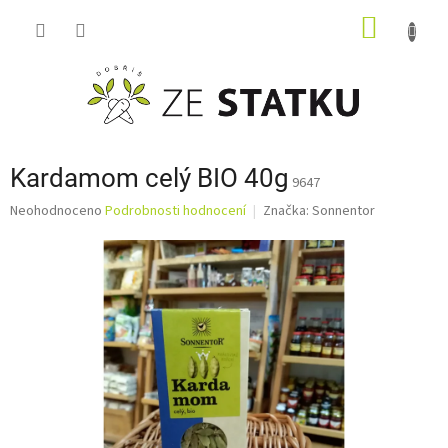
Přejít
NÁKUP
na
obsah
KOŠÍK
Kardamom celý BIO 40g
9647
Průměrné
Neohodnoceno
Podrobnosti hodnocení
Značka:
Sonnentor
hodnocení
produktu
je
0,0
z
5
hvězdiček.