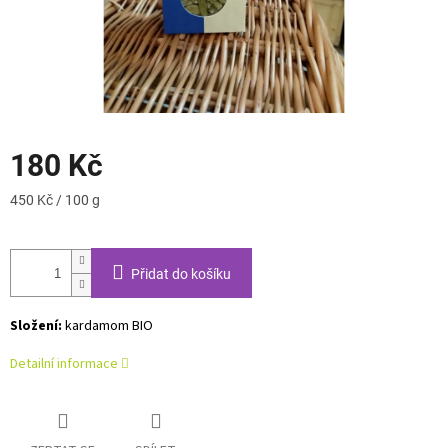
180 Kč
Měrná
450 Kč / 100 g
cena:
Přidat do košíku
Složení:
kardamom BIO
Detailní informace