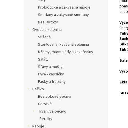
Sýry
pokr
poma
Probiotické a zakysané nápoje
chuť
Smetany a zakysané smetany
Bez laktózy
Výži
Ener
Ovoce a zelenina
Tuky
Sušené
Sach
Bílk
Sterilovaná, kvašená zelenina
Sůl:
Džemy, marmelády a zavařeniny
Saláty
Bale
Šťávy a mošty
Výro
Pyré - kapsičky
Pásky a trubičky
Skla
Pečivo
BIO 
Bezlepkové pečivo
Čerstvé
Trvanlivé pečivo
Perníky
Nápoje