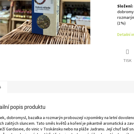
Složení:
dobromys
rozmarýn 
(1%)
Detailní 
TISK
s
ailní popis produktu
ek, dobromysl, bazalka a rozmarýn probouzejí vzpomínky na letní dovolenou
ch zalitých sluncem. Tato směs květů a koření je pikantně aromatická a za
eží Gardasee, do vinic v Toskánsku nebo na pláže Jadranu. Její chuť ladí s