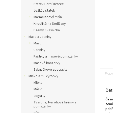
n
Statek Horní Dvorce
e
Ježkův statek
l
Marmeládový mlýn
Knedlíkárna Sedlčany
Džemy Kvasnička
Maso a uzeniny
Maso
Uzeniny
Paštiky a masové pomazánky
Masové konzervy
Zabijačkové speciality
Popi
Mléko a ml. výrobky
Mléko
Máslo
Det
Jogurty
Česn
Tvarohy, tvarohové krémy a
zemí
pomazánky
pobř