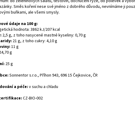
mům: do zeleninových salátů, těstovin, dochucení rýže, do polévek a výbo
zánky. Směs koření nese své jméno z dobrého důvodu, nevnímáme ji pou
ovými buňkami, ale všemi smysly.
vové údaje na 100 g:
getická hodnota: 3862 kJ/207 kcal
:
2,5 g, z toho nasycené mastné kyseliny: 0,70 g
aridy:
21 g, z toho cukry: 4,10 g
oviny:
11
g
24,70 g
ní:
25 g
bce:
Sonnentor s.r.o., Příhon 943, 696 15 Čejkovice, ČR
dování a péče:
v suchu a chladu
certifikace:
CZ-BIO-002