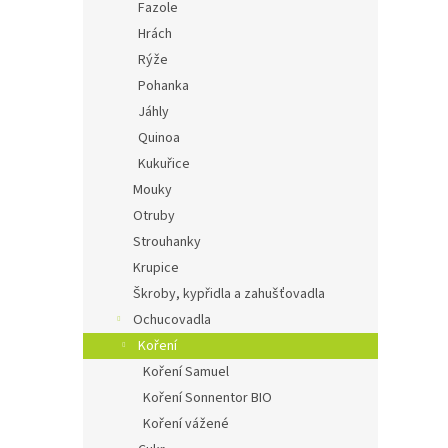
Fazole
Hrách
Rýže
Pohanka
Jáhly
Quinoa
Kukuřice
Mouky
Otruby
Strouhanky
Krupice
Škroby, kypřidla a zahušťovadla
Ochucovadla
Koření
Koření Samuel
Koření Sonnentor BIO
Koření vážené