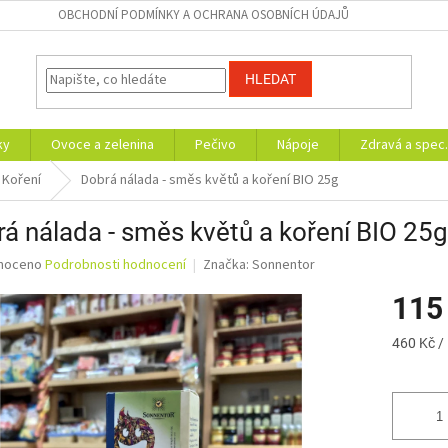
OBCHODNÍ PODMÍNKY A OCHRANA OSOBNÍCH ÚDAJŮ
HLEDAT
ky
Ovoce a zelenina
Pečivo
Nápoje
Zdravá a spec.
Koření
Dobrá nálada - směs květů a koření BIO 25g
á nálada - směs květů a koření BIO 25g
né
noceno
Podrobnosti hodnocení
Značka:
Sonnentor
ní
115
u
Měrná
460 Kč /
cena:
ek.