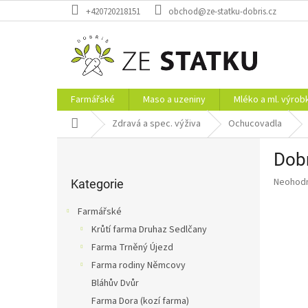
Přejít
+420720218151
obchod@ze-statku-dobris.cz
na
obsah
Farmářské
Maso a uzeniny
Mléko a ml. výrob
Domů
Zdravá a spec. výživa
Ochucovadla
P
Dobr
o
Přeskočit
s
Průměr
Neohod
kategorie
Kategorie
t
hodnoce
r
produkt
Farmářské
a
je
Krůtí farma Druhaz Sedlčany
0,0
n
z
Farma Trněný Újezd
n
5
í
Farma rodiny Němcovy
hvězdič
p
Bláhův Dvůr
a
Farma Dora (kozí farma)