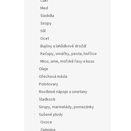
Cukr
Med
Sladidla
Sirupy
Sůl
Ocet
Bujóny a lahůdkové droždí
Kečupy, omáčky, pesta, hořčice
Miso, ume, mořské řasy a kuzu
Oleje
Ořechová másla
Polotovary
Rostlinné nápoje a smetany
Sladkosti
Sirupy, marmelády, pomazánky
Sušené plody
Ovoce
Zelenina