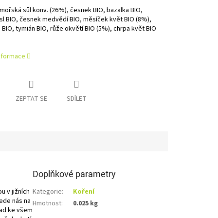
mořská sůl konv. (26%), česnek BIO, bazalka BIO,
l BIO, česnek medvědí BIO, měsíček květ BIO (8%),
BIO, tymián BIO, růže okvětí BIO (5%), chrpa květ BIO
informace
ZEPTAT SE
SDÍLET
Doplňkové parametry
 v jižních
Kategorie
:
Koření
vede nás na
Hmotnost
:
0.025 kg
nad ke všem