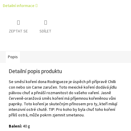
Detailní informace
ZEPTAT SE
SDÍLET
Popis
Detailní popis produktu
Se směsí koření dona Rodrigueze je úspěch při přípravě Chilli
con nebo sin Carne zaručen. Toto mexické koření dodává jídlu
pálivou chuť a přináší rozmanitost do vašeho vaření. Jasně
červeně-oranžová směs koření má příjemnou kořeněnou vůni
papriky. Toto koření je skutečným přínosem pro ty, kteří milují
intenzivní ostré chutě. TIP: Pro koho by byla chuť toho koření
příliš ostrá, může pokrm zjemnit smetanou.
Balení:
40 g