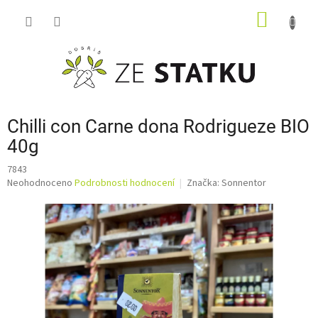
Přejít
NÁKUP
na
obsah
KOŠÍK
Chilli con Carne dona Rodrigueze BIO
40g
7843
Průměrné
Neohodnoceno
Podrobnosti hodnocení
Značka:
Sonnentor
hodnocení
produktu
je
0,0
z
5
hvězdiček.