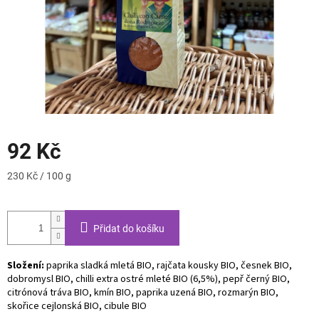
92 Kč
Měrná
230 Kč / 100 g
cena:
Přidat do košíku
Složení:
paprika sladká mletá BIO, rajčata kousky BIO, česnek BIO,
dobromysl BIO, chilli extra ostré mleté BIO (6,5%), pepř černý BIO,
citrónová tráva BIO, kmín BIO, paprika uzená BIO, rozmarýn BIO,
skořice cejlonská BIO, cibule BIO