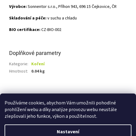
Výrobce:
Sonnentor s.r.o., Příhon 943, 696 15 Čejkovice, ČR
Skladování a péče:
v suchu a chladu
BIO certifikace:
CZ-BIO-002
Doplňkové parametry
Kategorie
:
Koření
Hmotnost
:
0.04 kg
Z
á
Shoptet.cz
Ze statku Dobříš
Certifikát BIO
p
Používáme cookies, abychom Vám umožnili pohodlné
a
prohlížení webu a díky analýze provozu webu neustále
t
zlepšovali jeho funkce, výkon a použitelnost.
í
Vytvořil Shoptet
Nastavení