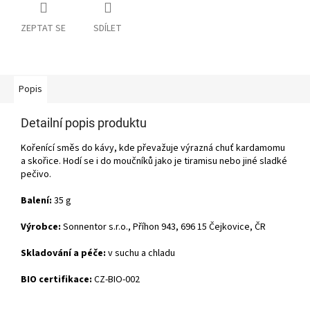
ZEPTAT SE
SDÍLET
Popis
Detailní popis produktu
Kořenící směs do kávy, kde převažuje výrazná chuť kardamomu
a skořice. Hodí se i do moučníků jako je tiramisu nebo jiné sladké
pečivo.
Balení:
35 g
Výrobce:
Sonnentor s.r.o., Příhon 943, 696 15 Čejkovice, ČR
Skladování a péče:
v suchu a chladu
BIO certifikace:
CZ-BIO-002