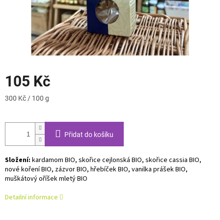
105 Kč
Měrná
300 Kč / 100 g
cena:
Přidat do košíku
Složení:
kardamom BIO, skořice cejlonská BIO, skořice cassia BIO,
nové koření BIO, zázvor BIO, hřebíček BIO, vanilka prášek BIO,
muškátový oříšek mletý BIO
Detailní informace