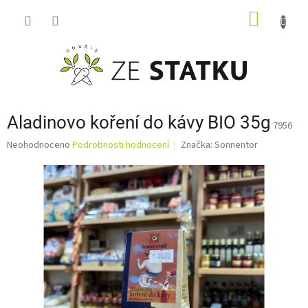
Přejít
NÁKUP
na
obsah
KOŠÍK
Aladinovo koření do kávy BIO 35g
7956
Průměrné
Neohodnoceno
Podrobnosti hodnocení
Značka:
Sonnentor
hodnocení
produktu
je
0,0
z
5
hvězdiček.