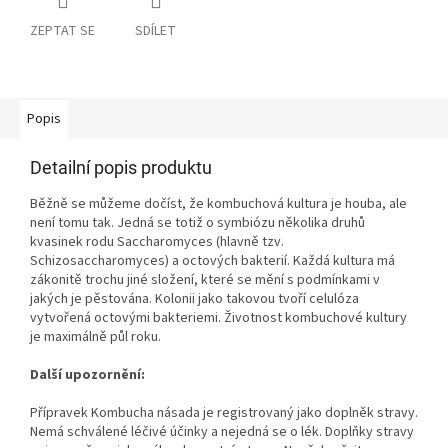
ZEPTAT SE
SDÍLET
Popis
Detailní popis produktu
Běžně se můžeme dočíst, že kombuchová kultura je houba, ale
není tomu tak. Jedná se totiž o symbiózu několika druhů
kvasinek rodu Saccharomyces (hlavně tzv.
Schizosaccharomyces) a octových bakterií. Každá kultura má
zákonitě trochu jiné složení, které se mění s podmínkami v
jakých je pěstována. Kolonii jako takovou tvoří celulóza
vytvořená octovými bakteriemi. Životnost kombuchové kultury
je maximálně půl roku.
Další upozornění:
Přípravek Kombucha násada je registrovaný jako doplněk stravy.
Nemá schválené léčivé účinky a nejedná se o lék. Doplňky stravy