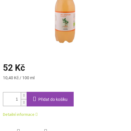
52 Kč
Měrná
10,40 Kč / 100 ml
cena:
Přidat do košíku
Detailní informace