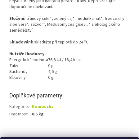
nejsou určeny jako náhrada pestré stravy. Nepřekračujte
doporučené dávkování.
Složení:
třtinový cukr*, zelený čaj*, meduňka nat*, freeze dry
aloe vera*, zázvor*, Medusomyces gisevi, * z ekologického
zemědělství
Skladování:
s
kladujte při teplotě do 24 °C
Nutriční hodnoty:
Energetická hodnota
76,8 kJ / 18,4 kcal
Tuky
0 g
Sacharidy
4,6 g
Bílkoviny
0 g
Doplňkové parametry
Kategorie
:
Kombucha
Hmotnost
:
0.5 kg
Z