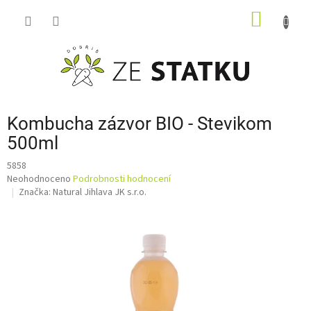
Přejít
NÁKUP
na
obsah
KOŠÍK
Kombucha zázvor BIO - Stevikom
500ml
5858
Průměrné
Neohodnoceno
Podrobnosti hodnocení
hodnocení
Značka:
Natural Jihlava JK s.r.o.
produktu
je
0,0
z
5
hvězdiček.