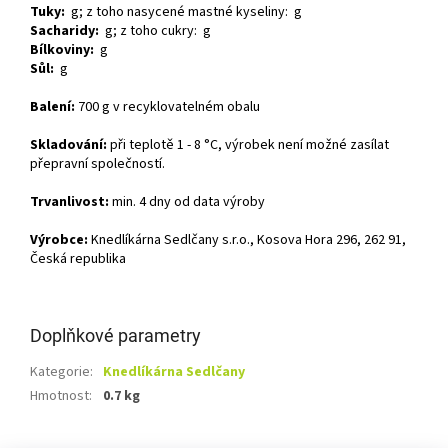
Tuky:
g; z toho nasycené mastné kyseliny: g
Sacharidy:
g; z toho cukry: g
Bílkoviny:
g
Sůl:
g
Balení:
700 g v recyklovatelném obalu
Skladování:
při teplotě 1 - 8 °C, výrobek není možné zasílat
přepravní společností.
Trvanlivost:
min. 4 dny od data výroby
Výrobce:
Knedlíkárna Sedlčany s.r.o., Kosova Hora 296, 262 91,
Česká republika
Doplňkové parametry
Kategorie
:
Knedlíkárna Sedlčany
Hmotnost
:
0.7 kg