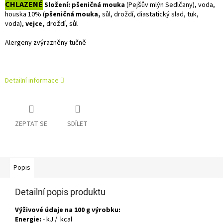
CHLAZENÉ
Složení: pšeničná mouka
(Pejšův mlýn Sedlčany), voda,
houska 10% (
pšeničná mouka,
sůl, droždí, diastatický slad, tuk,
voda),
vejce,
droždí, sůl
Alergeny zvýrazněny tučně
Detailní informace
ZEPTAT SE
SDÍLET
Popis
Detailní popis produktu
Výživové údaje na 100 g výrobku:
Energie:
- kJ / kcal