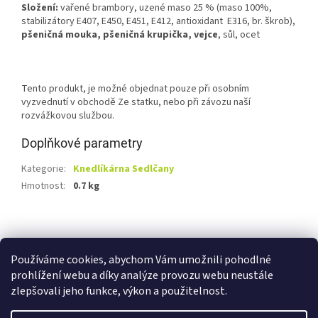
Složení:
vařené brambory, uzené maso 25 % (maso 100%,
stabilizátory E407, E450, E451, E412, antioxidant E316, br. škrob),
pšeničná mouka, pšeničná krupička, vejce
, sůl, ocet
Tento produkt, je možné objednat pouze při osobním
vyzvednutí v obchodě Ze statku, nebo při závozu naší
rozvážkovou službou.
Doplňkové parametry
Kategorie
:
Knedlíkárna Sedlčany
Hmotnost
:
0.7 kg
Z
á
Shoptet.cz
Ze statku Dobříš
Certifikát BIO
p
Používáme cookies, abychom Vám umožnili pohodlné
a
prohlížení webu a díky analýze provozu webu neustále
t
zlepšovali jeho funkce, výkon a použitelnost.
í
Vytvořil Shoptet