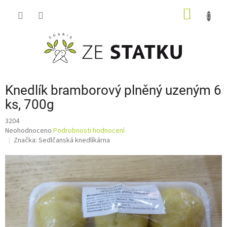
Přejít
NÁKUP
na
obsah
KOŠÍK
Knedlík bramborový plněný uzeným 6
ks, 700g
3204
Průměrné
Neohodnoceno
Podrobnosti hodnocení
hodnocení
Značka:
Sedlčanská knedlíkárna
produktu
je
0,0
z
5
hvězdiček.