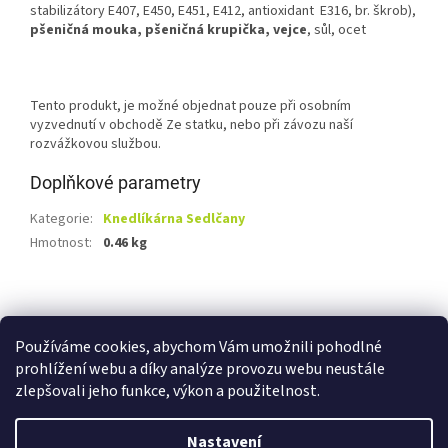
stabilizátory E407, E450, E451, E412, antioxidant E316, br. škrob),
pšeničná mouka, pšeničná krupička, vejce
, sůl, ocet
Tento produkt, je možné objednat pouze při osobním
vyzvednutí v obchodě Ze statku, nebo při závozu naší
rozvážkovou službou.
Doplňkové parametry
Kategorie
:
Knedlíkárna Sedlčany
Hmotnost
:
0.46 kg
Z
á
Shoptet.cz
Ze statku Dobříš
Certifikát BIO
p
Používáme cookies, abychom Vám umožnili pohodlné
a
prohlížení webu a díky analýze provozu webu neustále
t
zlepšovali jeho funkce, výkon a použitelnost.
í
Vytvořil Shoptet
Nastavení