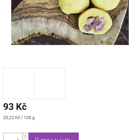
93 Kč
Měrná
20,22 Kč / 100 g
cena: