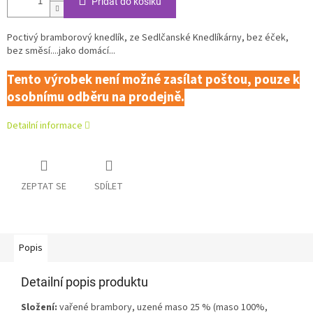
Přidat do košíku
Poctivý bramborový knedlík, ze Sedlčanské Knedlíkárny, bez éček,
bez směsí....jako domácí...
Tento výrobek není možné zasílat poštou, pouze k
osobnímu odběru na prodejně.
Detailní informace
ZEPTAT SE
SDÍLET
Popis
Detailní popis produktu
Složení:
vařené brambory, uzené maso 25 % (maso 100%,