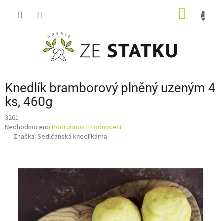
Přejít
NÁKUP
na
obsah
KOŠÍK
Knedlík bramborový plněný uzeným 4
ks, 460g
3201
Průměrné
Neohodnoceno
Podrobnosti hodnocení
hodnocení
Značka:
Sedlčanská knedlíkárna
produktu
je
0,0
z
5
hvězdiček.