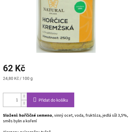
62 Kč
Měrná
24,80 Kč / 100 g
cena:
Přidat do košíku
Složení: hořčičné semeno
, vinný ocet, voda, fruktóza, jedlá sůl 3,5%,
směs bylin a koření