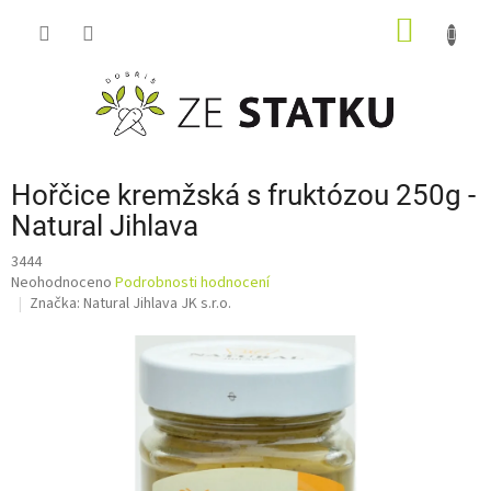
Přejít
NÁKUP
na
obsah
KOŠÍK
Hořčice kremžská s fruktózou 250g -
Natural Jihlava
3444
Průměrné
Neohodnoceno
Podrobnosti hodnocení
hodnocení
Značka:
Natural Jihlava JK s.r.o.
produktu
je
0,0
z
5
hvězdiček.