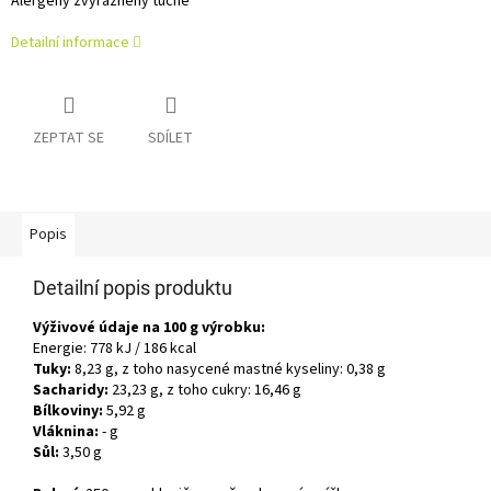
Alergeny zvýrazněny tučně
Detailní informace
ZEPTAT SE
SDÍLET
Popis
Detailní popis produktu
Výživové údaje na 100 g výrobku:
Energie: 778 kJ / 186 kcal
Tuky:
8,23 g, z toho nasycené mastné kyseliny: 0,38 g
Sacharidy:
23,23 g, z toho cukry: 16,46 g
Bílkoviny:
5,92 g
Vláknina:
- g
Sůl:
3,50 g