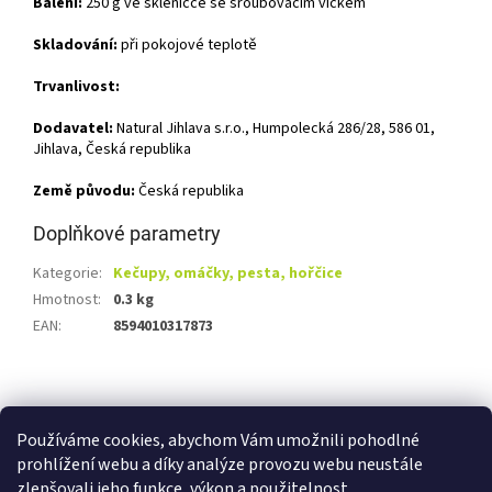
Balení:
250 g ve skleničce se šroubovacím víčkem
Skladování:
při pokojové teplotě
Trvanlivost:
Dodavatel:
Natural Jihlava s.r.o., Humpolecká 286/28, 586 01,
Jihlava, Česká republika
Země původu:
Česká republika
Doplňkové parametry
Kategorie
:
Kečupy, omáčky, pesta, hořčice
Hmotnost
:
0.3 kg
EAN
:
8594010317873
Z
á
Shoptet.cz
Ze statku Dobříš
Certifikát BIO
p
Používáme cookies, abychom Vám umožnili pohodlné
a
prohlížení webu a díky analýze provozu webu neustále
t
zlepšovali jeho funkce, výkon a použitelnost.