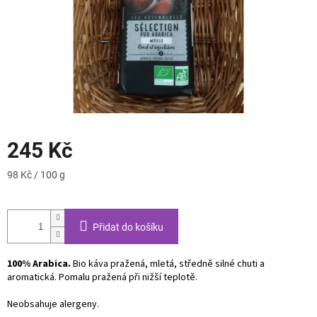
245 Kč
Měrná
98 Kč / 100 g
cena:
Přidat do košíku
100% Arabica.
Bio káva pražená, mletá, středně silné chuti a
aromatická. Pomalu pražená při nižší teplotě.
Neobsahuje alergeny.