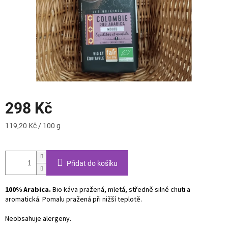
298 Kč
Měrná
119,20 Kč / 100 g
cena:
Přidat do košíku
100% Arabica.
Bio káva pražená, mletá, středně silné chuti a
aromatická. Pomalu pražená při nižší teplotě.
Neobsahuje alergeny.