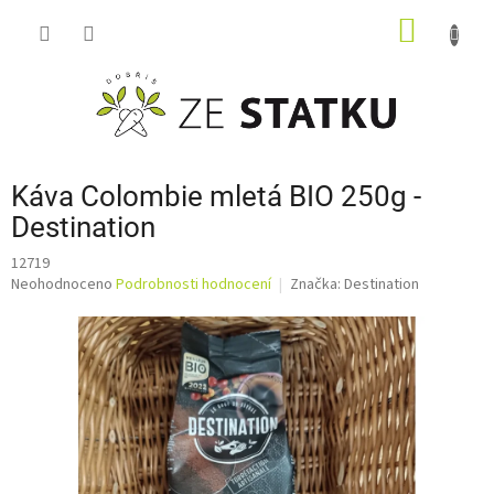
Přejít
NÁKUP
na
obsah
KOŠÍK
Káva Colombie mletá BIO 250g -
Destination
12719
Průměrné
Neohodnoceno
Podrobnosti hodnocení
Značka:
Destination
hodnocení
produktu
je
0,0
z
5
hvězdiček.