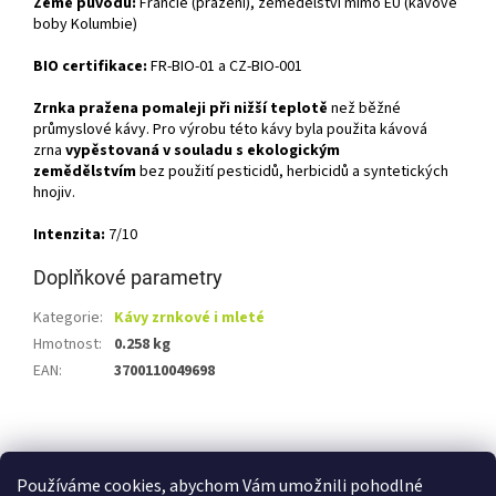
Země původu:
Francie (pražení), zemědělství mimo EU (kávové
boby Kolumbie)
BIO certifikace:
FR-BIO-01 a CZ-BIO-001
Zrnka pražena pomaleji při nižší teplotě
než běžné
průmyslové kávy. Pro výrobu této kávy byla použita kávová
zrna
vypěstovaná v souladu s ekologickým
zemědělstvím
bez použití pesticidů, herbicidů a syntetických
hnojiv.
Intenzita:
7/10
Doplňkové parametry
Kategorie
:
Kávy zrnkové i mleté
Hmotnost
:
0.258 kg
EAN
:
3700110049698
Z
á
Shoptet.cz
Ze statku Dobříš
Certifikát BIO
p
Používáme cookies, abychom Vám umožnili pohodlné