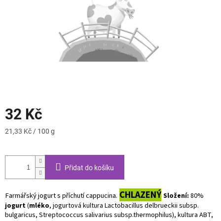
32 Kč
Měrná
21,33 Kč / 100 g
cena:
Přidat do košíku
CHLAZENÝ
Farmářský jogurt s příchutí cappucina.
Složení:
80%
jogurt
(
mléko
, jogurtová kultura Lactobacillus delbrueckii subsp.
bulgaricus, Streptococcus salivarius subsp.thermophilus), kultura ABT,