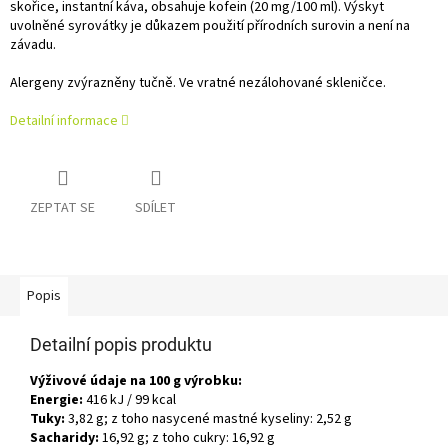
skořice, instantní káva, obsahuje kofein (20 mg/100 ml). Výskyt
uvolněné syrovátky je důkazem použití přírodních surovin a není na
závadu.
Alergeny zvýrazněny tučně.
Ve vratné nezálohované skleničce.
Detailní informace
ZEPTAT SE
SDÍLET
Popis
Detailní popis produktu
Výživové údaje na 100 g výrobku:
Energie:
416 kJ / 99 kcal
Tuky:
3,82 g; z toho nasycené mastné kyseliny: 2,52 g
Sacharidy:
16,92 g; z toho cukry: 16,92 g