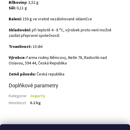
Bílkoviny:
3,52 g
Sůl:
0,11 g
Balení:
150 g ve vratné nezálohované skleničce
Skladování:
při teplotě 4 - 8 °C, výrobek proto není možné
zasílat přepravní společností.
Trvanlivost:
10 dní
Výrobce:
Farma rodiny Němcovy, Netín 78, Radostín nad
Oslavou, 594 44, Česká Republika
Země původu:
Česká republika
Doplňkové parametry
Kategorie
:
Jogurty
Hmotnost
:
0.2 kg
Z
á
Shoptet.cz
Ze statku Dobříš
Certifikát BIO