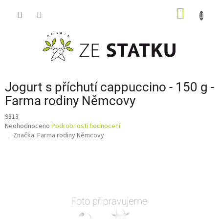
Přejít
NÁKUP
na
obsah
KOŠÍK
Jogurt s příchutí cappuccino - 150 g -
Farma rodiny Němcovy
9313
Průměrné
Neohodnoceno
Podrobnosti hodnocení
hodnocení
Značka:
Farma rodiny Němcovy
produktu
je
0,0
z
5
hvězdiček.