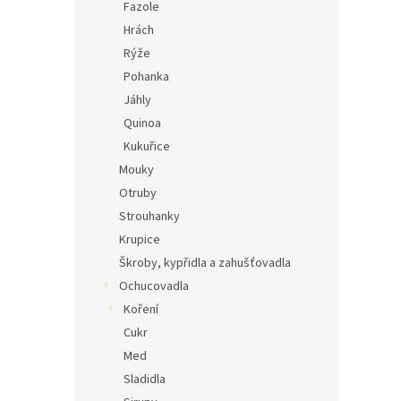
Fazole
Hrách
Rýže
Pohanka
Jáhly
Quinoa
Kukuřice
Mouky
Otruby
Strouhanky
Krupice
Škroby, kypřidla a zahušťovadla
Ochucovadla
Koření
Cukr
Med
Sladidla