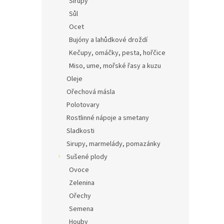
Sirupy
Sůl
Ocet
Bujóny a lahůdkové droždí
Kečupy, omáčky, pesta, hořčice
Miso, ume, mořské řasy a kuzu
Oleje
Ořechová másla
Polotovary
Rostlinné nápoje a smetany
Sladkosti
Sirupy, marmelády, pomazánky
Sušené plody
Ovoce
Zelenina
Ořechy
Semena
Houby