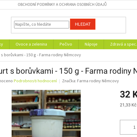
OBCHODNÍ PODMÍNKY A OCHRANA OSOBNÍCH ÚDAJŮ
HLEDAT
ky
Ovoce a zelenina
Pečivo
Nápoje
Zdravá a spec.
 s borůvkami - 150 g - Farma rodiny Němcovy
rt s borůvkami - 150 g - Farma rodiny
né
noceno
Podrobnosti hodnocení
Značka:
Farma rodiny Němcovy
ní
32 
u
Měrná
21,33 Kč
cena:
ek.