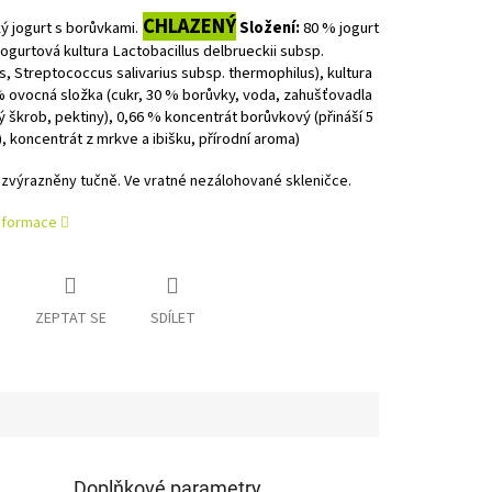
CHLAZENÝ
 jogurt s borůvkami.
Složení:
80 % jogurt
 jogurtová kultura Lactobacillus delbrueckii subsp.
s, Streptococcus salivarius subsp. thermophilus), kultura
 ovocná složka (cukr, 30 % borůvky, voda, zahušťovadla
ý škrob, pektiny), 0,66 % koncentrát borůvkový (přináší 5
 koncentrát z mrkve a ibišku, přírodní aroma)
 zvýrazněny tučně.
Ve vratné nezálohované skleničce.
informace
ZEPTAT SE
SDÍLET
Doplňkové parametry