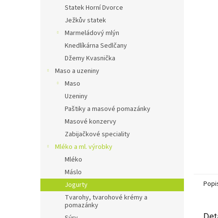
n
Statek Horní Dvorce
e
Ježkův statek
l
Marmeládový mlýn
Knedlíkárna Sedlčany
Džemy Kvasnička
Maso a uzeniny
Maso
Uzeniny
Paštiky a masové pomazánky
Masové konzervy
Zabijačkové speciality
Mléko a ml. výrobky
Mléko
Máslo
Popi
Jogurty
Tvarohy, tvarohové krémy a
pomazánky
Det