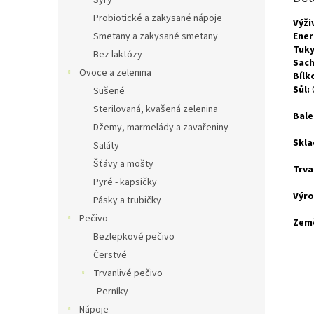
Sýry
Probiotické a zakysané nápoje
Výži
Smetany a zakysané smetany
Ener
Tuky
Bez laktózy
Sach
Ovoce a zelenina
Bílk
Sůl:
Sušené
Sterilovaná, kvašená zelenina
Bale
Džemy, marmelády a zavařeniny
Skla
Saláty
Šťávy a mošty
Trva
Pyré - kapsičky
Výro
Pásky a trubičky
Pečivo
Zem
Bezlepkové pečivo
Čerstvé
Trvanlivé pečivo
Perníky
Nápoje