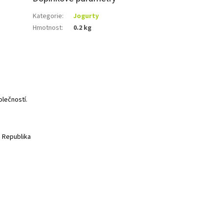
Kategorie
:
Jogurty
Hmotnost
:
0.2 kg
olečností.
á Republika