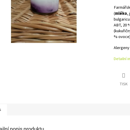
Farmářský
(
mléko
,
bulgaricu
ABT, 20 %
(kukuřičn
% ovoce),
Alergeny
Detailní 
TISK
s
ailní popis produktu