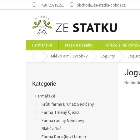
Přejít
+420720218151
obchod@ze-statku-dobris.cz
na
obsah
Farmářské
Maso a uzeniny
Mléko a ml. výrob
Domů
Mléko a ml. výrobky
Jogurty
Jogurt
P
Jogu
o
Přeskočit
s
Průměr
Neohod
kategorie
Kategorie
t
hodnoce
r
produkt
Farmářské
a
je
Krůtí farma Druhaz Sedlčany
0,0
n
z
Farma Trněný Újezd
n
5
í
Farma rodiny Němcovy
hvězdič
p
Bláhův Dvůr
a
Farma Dora (kozí farma)