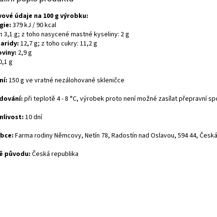
vové údaje na 100 g výrobku:
gie:
379 kJ / 90 kcal
:
3,1 g; z toho nasycené mastné kyseliny: 2 g
aridy:
12,7 g; z toho cukry: 11,2 g
oviny:
2,9 g
0,1 g
ní:
150 g ve vratné nezálohované skleničce
dování:
při teplotě 4 - 8 °C, výrobek proto není možné zasílat přepravní sp
nlivost:
10 dní
bce:
Farma rodiny Němcovy, Netín 78, Radostín nad Oslavou, 594 44, Česk
ě původu:
Česká republika