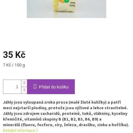
35 Kč
Měrná
7 Kč / 100 g
cena:
Přidat do košíku
Jáhly jsou vyloupaná zrnka prosa (malé žluté kuličky) a patří
mezi nejstarší plodiny, protože jsou výživné a lehce stravitelné.
Jáhly jsou zdrojem sacharidů, proteinů, tuků, vlákniny, kyseliny
křemičité, vitamínů skupiny B (B1, B2, B3, B6, B9) a
minerálů (fluoru, fosforu, síry, železa, draslíku, zinku a hořčíku).
Detailní informace