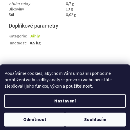
z toho cukry
0,7 g
Bílkoviny
13 g
Sůl
0,02 g
Doplňkové parametry
Kategorie
:
Jáhly
Hmotnost
:
0.5 kg
Z
á
Shoptet.cz
Ze statku Dobříš
Certifikát BIO
p
Používáme cookies, abychom Vám umožnili pohodlné
a
prohlížení webu a díky analýze provozu webu neustále
t
zlepšovali jeho funkce, výkon a použitelnost.
í
Vytvořil Shoptet
Nastavení
Copyright 2026
E-shop Ze statku Dobříš
. Všechna práva
Odmítnout
Souhlasím
vyhrazena.
Upravit nastavení cookies