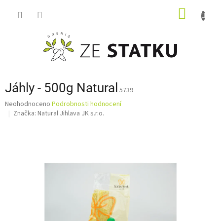
Přejít
NÁKUP
na
obsah
KOŠÍK
Jáhly - 500g Natural
5739
Průměrné
Neohodnoceno
Podrobnosti hodnocení
hodnocení
Značka:
Natural Jihlava JK s.r.o.
produktu
je
0,0
z
5
hvězdiček.