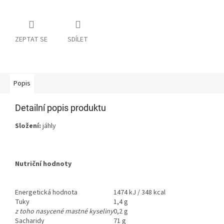
ZEPTAT SE
SDÍLET
Popis
Detailní popis produktu
Složení:
jáhly
Nutriční hodnoty
Energetická hodnota
1474 kJ / 348 kcal
Tuky
1,4 g
z toho nasycené mastné kyseliny
0,2 g
Sacharidy
71 g