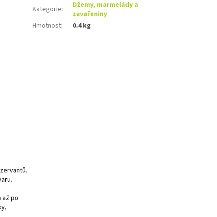
Džemy, marmelády a
Kategorie
:
zavařeniny
Hmotnost
:
0.4 kg
nzervantů.
aru.
h až po
ky,