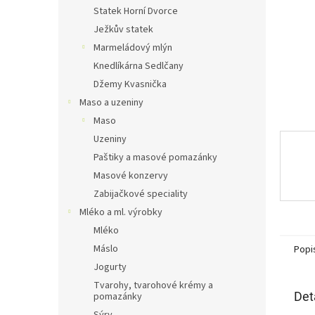
n
Statek Horní Dvorce
e
Ježkův statek
l
Marmeládový mlýn
Knedlíkárna Sedlčany
Džemy Kvasnička
Maso a uzeniny
Maso
Uzeniny
Paštiky a masové pomazánky
Masové konzervy
Zabijačkové speciality
Mléko a ml. výrobky
Mléko
Máslo
Popi
Jogurty
Tvarohy, tvarohové krémy a
Det
pomazánky