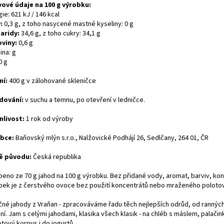
vové údaje na 100 g výrobku:
ie: 621 kJ / 146 kcal
:
0,3 g, z toho nasycené mastné kyseliny: 0 g
aridy:
34,6 g, z toho cukry: 34,1 g
oviny:
0,6 g
ina: g
0 g
ní:
400 g v zálohované skleničce
dování:
v suchu a temnu, po otevření v ledničce.
nlivost:
1 rok od výroby
bce:
Baňovský mlýn s.r.o., Nalžovické Podhájí 26, Sedlčany, 264 01, ČR
ě původu:
Česká republika
beno ze 70 g jahod na 100 g výrobku. Bez přidané vody, aromat, barviv, ko
bek je z čerstvého ovoce bez použití koncentrátů nebo mraženého polotov
čné jahody z Vraňan - zpracováváme řadu těch nejlepších odrůd, od rannýc
í. Jam s celými jahodami, klasika všech klasik - na chléb s máslem, palačin
tový korpus i do jogurtů.