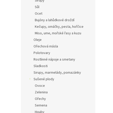
Sirupy
Sůl
Ocet
Bujóny a lahůdkové droždí
Kečupy, omáčky, pesta, hořčice
Miso, ume, mořské řasy a kuzu
Oleje
Ořechová másla
Polotovary
Rostlinné nápoje a smetany
Sladkosti
Sirupy, marmelády, pomazánky
Sušené plody
Ovoce
Zelenina
Ořechy
Semena
Houby