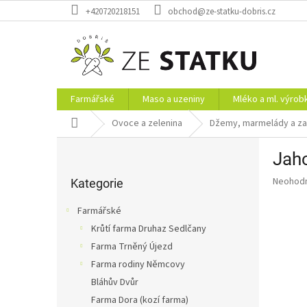
Přejít
+420720218151
obchod@ze-statku-dobris.cz
na
obsah
Farmářské
Maso a uzeniny
Mléko a ml. výrob
Domů
Ovoce a zelenina
Džemy, marmelády a za
P
Jah
o
Přeskočit
s
Průměr
Neohod
kategorie
Kategorie
t
hodnoce
r
produkt
Farmářské
a
je
Krůtí farma Druhaz Sedlčany
0,0
n
z
Farma Trněný Újezd
n
5
í
Farma rodiny Němcovy
hvězdič
p
Bláhův Dvůr
a
Farma Dora (kozí farma)