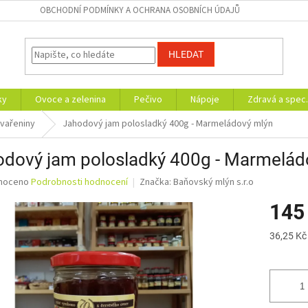
OBCHODNÍ PODMÍNKY A OCHRANA OSOBNÍCH ÚDAJŮ
HLEDAT
ky
Ovoce a zelenina
Pečivo
Nápoje
Zdravá a spec.
vařeniny
Jahodový jam polosladký 400g - Marmeládový mlýn
odový jam polosladký 400g - Marmelád
né
noceno
Podrobnosti hodnocení
Značka:
Baňovský mlýn s.r.o
ní
145
u
Měrná
36,25 Kč
cena:
ek.