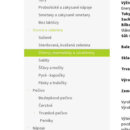
Sýry
Výži
Probiotické a zakysané nápoje
Energ
Tuky
Smetany a zakysané smetany
Sach
Bez laktózy
Bílk
Ovoce a zelenina
Vlákn
Sůl:
Sušené
Sterilovaná, kvašená zelenina
Bale
Džemy, marmelády a zavařeniny
Skla
Saláty
Šťávy a mošty
Trva
Pyré - kapsičky
Výro
Pásky a trubičky
Pečivo
Zem
Bezlepkové pečivo
Vyro
Čerstvé
Výro
Trvanlivé pečivo
Výte
Perníky
pozdn
Nápoje
piško