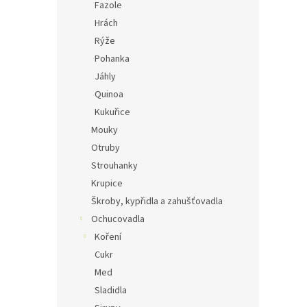
Fazole
Hrách
Rýže
Pohanka
Jáhly
Quinoa
Kukuřice
Mouky
Otruby
Strouhanky
Krupice
Škroby, kypřidla a zahušťovadla
Ochucovadla
Koření
Cukr
Med
Sladidla