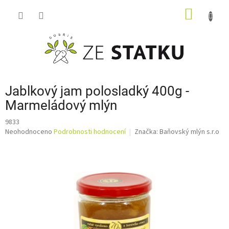
Přejít
NÁKUP
na
obsah
KOŠÍK
Jablkový jam polosladký 400g -
Marmeládový mlýn
9833
Průměrné
Neohodnoceno
Podrobnosti hodnocení
Značka:
Baňovský mlýn s.r.o
hodnocení
produktu
je
0,0
z
5
hvězdiček.