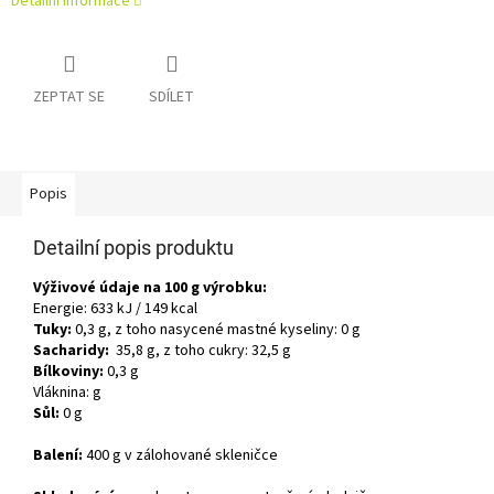
Detailní informace
ZEPTAT SE
SDÍLET
Popis
Detailní popis produktu
Výživové údaje na 100 g výrobku:
Energie: 633 kJ / 149 kcal
Tuky:
0,3 g, z toho nasycené mastné kyseliny: 0 g
Sacharidy:
35,8 g, z toho cukry: 32,5 g
Bílkoviny:
0,3 g
Vláknina: g
Sůl:
0 g
Balení:
400 g v zálohované skleničce