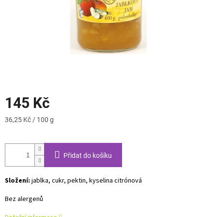
145 Kč
Měrná
36,25 Kč / 100 g
cena:
Přidat do košíku
Složení:
jablka, cukr, pektin, kyselina citrónová
Bez alergenů