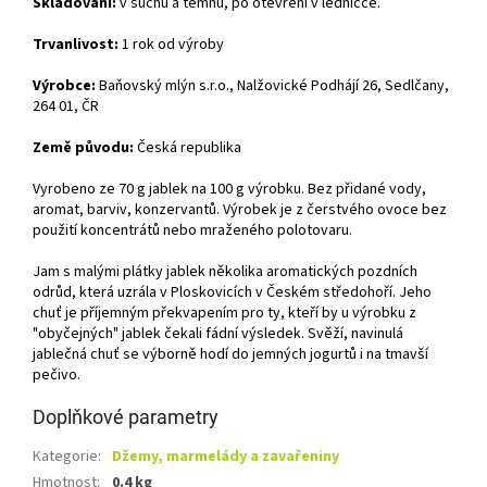
Skladování:
v suchu a temnu, po otevření v ledničce.
Trvanlivost:
1 rok od výroby
Výrobce:
Baňovský mlýn s.r.o., Nalžovické Podhájí 26, Sedlčany,
264 01, ČR
Země původu:
Česká republika
Vyrobeno ze 70 g jablek na 100 g výrobku. Bez přidané vody,
aromat, barviv, konzervantů. Výrobek je z čerstvého ovoce bez
použití koncentrátů nebo mraženého polotovaru.
Jam s malými plátky jablek několika aromatických pozdních
odrůd, která uzrála v Ploskovicích v Českém středohoří. Jeho
chuť je příjemným překvapením pro ty, kteří by u výrobku z
"obyčejných" jablek čekali fádní výsledek. Svěží, navinulá
jablečná chuť se výborně hodí do jemných jogurtů i na tmavší
pečivo.
Doplňkové parametry
Kategorie
:
Džemy, marmelády a zavařeniny
Hmotnost
:
0.4 kg