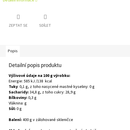
Detailní informace
ZEPTAT SE
SDÍLET
Popis
Detailní popis produktu
Výživové údaje na 100 g výrobku:
Energie: 585 kJ /138 kcal
Tuky
: 0,1 g, z toho nasycené mastné kyseliny: 0 g
Sacharidy:
34,8 g, z toho cukry: 28,9 g
Bílkoviny:
0,3 g
Vláknina: g
Sůl:
0 g
Balení:
400 g v zálohované skleničce