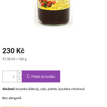
230 Kč
Měrná
57,50 Kč / 100 g
cena:
Přidat do košíku
Složení:
brusinka (klikva), cukr, pektin, kyselina citrónová
Bez alergenů