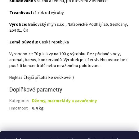
Skladování:
v suchu a temnu, po otevření v ledničce.
Trvanlivost:
1 rok od výroby
Výrobce:
Baňovský mlýn s.r.o., Nalžovické Podhájí 26, Sedlčany,
264 01, ČR
Země původu:
Česká republika
Vyrobeno ze 70 g klikvy na 100 g výrobku. Bez přidané vody,
aromat, barviv, konzervantů. Výrobek je z čerstvého ovoce bez
použití koncentrátů nebo mraženého polotovaru.
Nejklasičtější příloha ke svíčkové :)
Doplňkové parametry
Kategorie
:
Džemy, marmelády a zavařeniny
Hmotnost
:
0.4 kg
Z
á
Shoptet.cz
Ze statku Dobříš
Certifikát BIO