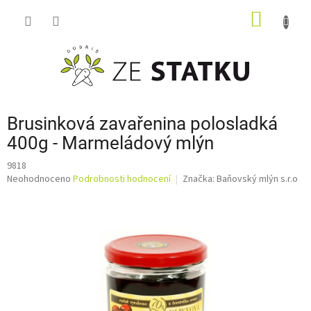
Přejít
NÁKUP
na
obsah
KOŠÍK
Brusinková zavařenina polosladká
400g - Marmeládový mlýn
9818
Průměrné
Neohodnoceno
Podrobnosti hodnocení
Značka:
Baňovský mlýn s.r.o
hodnocení
produktu
je
0,0
z
5
hvězdiček.